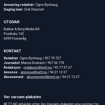
Ansvarleg redaktør:
Ogne Øyehaug
Dagleg leiar:
Eirik Staurset
UTGIVAR
Bakkar & Berg Media AS
Postboks 142
6099 Fosnavåg
KONTAKT
Redaktør
: Ogne Øyehaug / 957 79 727
Journalist
: Marius Rosbach / 907 36 774
Redaksjon
: -
redaksjon@nett.no
/ 95 77 97 27
Annonse
: -
annonse@nett.no
/ 94 21 13 37
Abonnement
: -
abonnement@nett.no
/ 94 21 13 37
Ver varsam-plakaten
NETT NO arbeider etter Ver Varsam-plakaten sine normer for