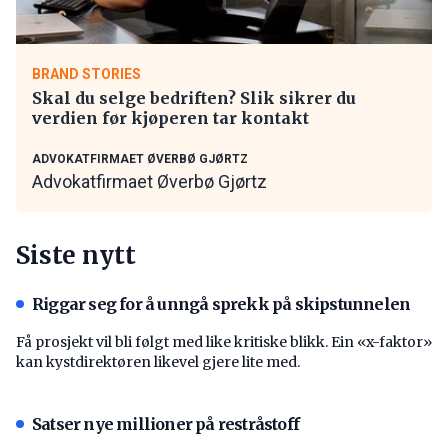
BRAND STORIES
Skal du selge bedriften? Slik sikrer du
verdien før kjøperen tar kontakt
ADVOKATFIRMAET ØVERBØ GJØRTZ
Advokatfirmaet Øverbø Gjørtz
Siste nytt
Riggar seg for å unngå sprekk på skipstunnelen
Få prosjekt vil bli følgt med like kritiske blikk. Ein «x-faktor»
kan kystdirektøren likevel gjere lite med.
Satser nye millioner på restråstoff