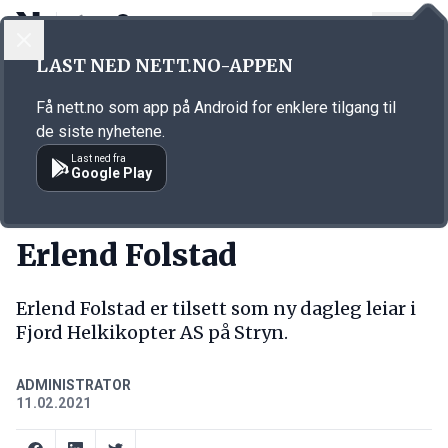
LOGG INN
MENY
Annonsørinnhold
LAST NED NETT.NO-APPEN
Link for annonse
Få nett.no som app på Android for enklere tilgang til
de siste nyhetene.
Last ned fra
Google Play
NY JOBB
Erlend Folstad
Erlend Folstad er tilsett som ny dagleg leiar i
Fjord Helkikopter AS på Stryn.
ADMINISTRATOR
11.02.2021