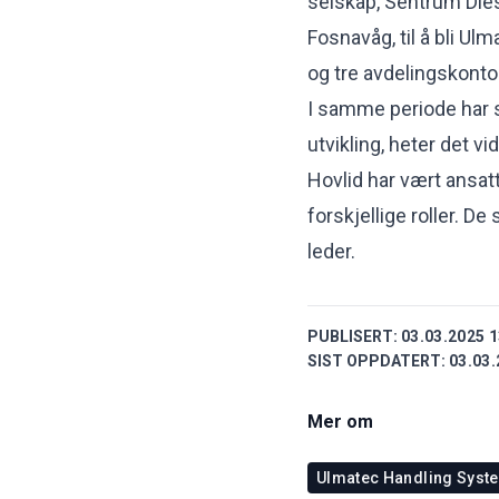
selskap, Sentrum Die
Fosnavåg, til å bli U
og tre avdelingskonto
I samme periode har 
utvikling, heter det vi
Hovlid har vært ansat
forskjellige roller. D
leder.
PUBLISERT:
03.03.2025 1
SIST OPPDATERT:
03.03.
Mer om
Ulmatec Handling Syst