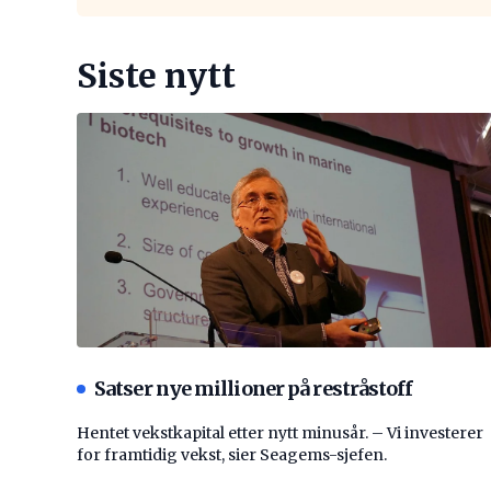
Siste nytt
Satser nye millioner på restråstoff
Hentet vekstkapital etter nytt minusår. – Vi investerer
for framtidig vekst, sier Seagems-sjefen.