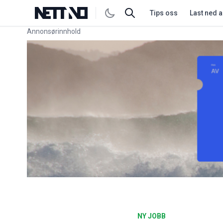
Tips oss
Last ned 
Annonsørinnhold
Link for annonse
NY JOBB