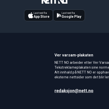
Last ned fra
Last ned fra
App Store
Google Play
Ver varsam-plakaten
NETT NO arbeider etter Ver Varsa
Tekstreklameplakaten sine normer
Alt innhald på NETT NO er opphavs
eksterne nettsider som det blir len
redaksjon@nett.no