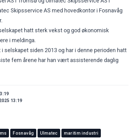
sel AS i Tromsø og Ulmatec Skipsservice AS i
lmatec Skipsservice AS med hovedkontor i Fosnavåg
r.
selskapet hatt sterk vekst og god økonomisk
dere i meldinga.
t i selskapet siden 2013 og har i denne perioden hatt
e siste fem årene har han vært assisterende daglig
3:19
2025 13:19
ems
Fosnavåg
Ulmatec
maritim industri