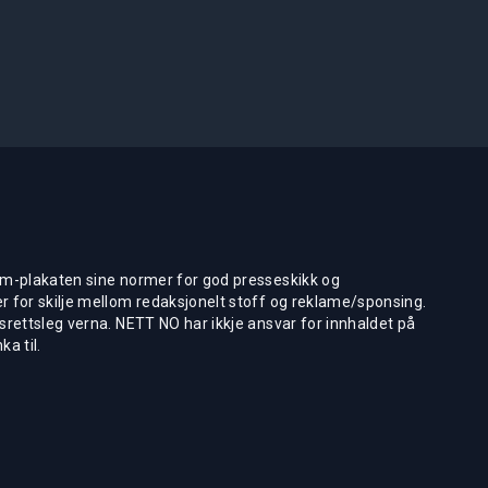
m-plakaten sine normer for god presseskikk og
 for skilje mellom redaksjonelt stoff og reklame/sponsing.
rettsleg verna. NETT NO har ikkje ansvar for innhaldet på
ka til.