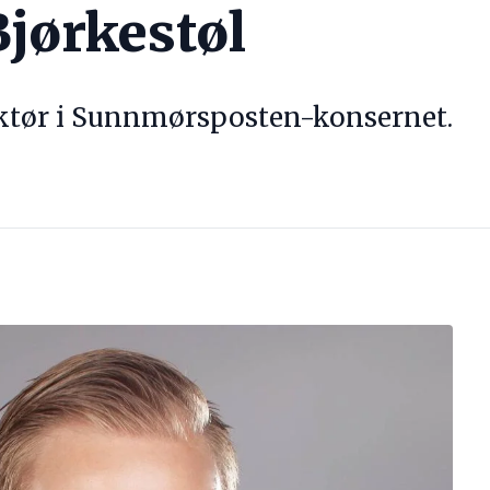
Bjørkestøl
ktør i Sunnmørsposten-konsernet.