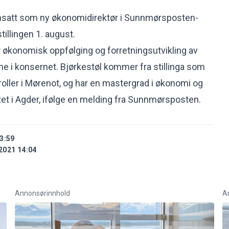
ansatt som ny økonomidirektør i Sunnmørsposten-
stillingen 1. august.
or økonomisk oppfølging og forretningsutvikling av
e i konsernet. Bjørkestøl kommer fra stillinga som
ller i Mørenot, og har en mastergrad i økonomi og
tet i Agder, ifølge en melding fra
Sunnmørsposten
.
3:59
2021 14:04
Annonsørinnhold
A