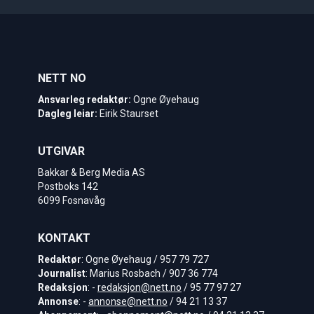
NETT NO
Ansvarleg redaktør:
Ogne Øyehaug
Dagleg leiar:
Eirik Staurset
UTGIVAR
Bakkar & Berg Media AS
Postboks 142
6099 Fosnavåg
KONTAKT
Redaktør
: Ogne Øyehaug / 957 79 727
Journalist
: Marius Rosbach / 907 36 774
Redaksjon
: -
redaksjon@nett.no
/ 95 77 97 27
Annonse
: -
annonse@nett.no
/ 94 21 13 37