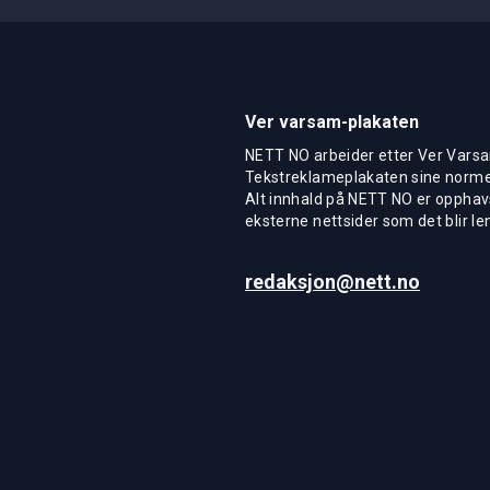
Ver varsam-plakaten
NETT NO arbeider etter Ver Varsa
Tekstreklameplakaten sine normer
Alt innhald på NETT NO er opphavs
eksterne nettsider som det blir len
redaksjon@nett.no