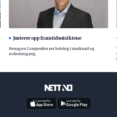
Justerer opp framtidsutsiktene
Hexagon Composites ser betring i marknad og
ordreinngang.
Last ned fra
Last ned fra
App Store
Google Play