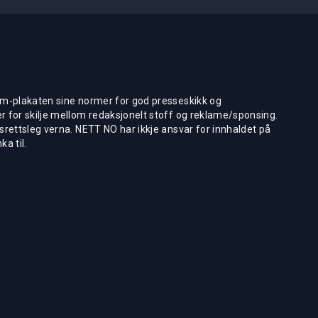
m-plakaten sine normer for god presseskikk og
 for skilje mellom redaksjonelt stoff og reklame/sponsing.
rettsleg verna. NETT NO har ikkje ansvar for innhaldet på
ka til.