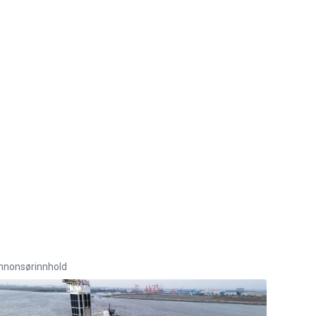
nnonsørinnhold