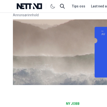
Tips oss
Last ned 
Annonsørinnhold
Link for annonse
NY JOBB