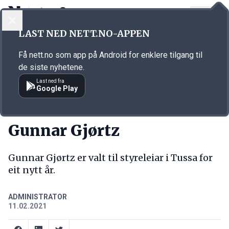
LOGG INN
MENY
Annonsørinnhold
LAST NED NETT.NO-APPEN
Link for annonse
Få nett.no som app på Android for enklere tilgang til
de siste nyhetene.
Last ned fra
Google Play
NY JOBB
Gunnar Gjørtz
Gunnar Gjørtz er valt til styreleiar i Tussa for
eit nytt år.
ADMINISTRATOR
11.02.2021