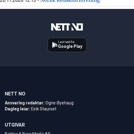
20.11.2020 12:13 -
Last ned fra
Google Play
NETT NO
Ansvarleg redaktør:
Ogne Øyehaug
Dagleg leiar:
Eirik Staurset
UTGIVAR
Bakkar & Berg Media AS