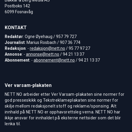
Postboks 142
6099 Fosnavåg
KONTAKT
Redaktør
: Ogne Øyehaug / 957 79 727
Journalist
: Marius Rosbach / 907 36 774
Redaksjon
: -
redaksjon@nett.no
/ 95 77 97 27
Annonse
: -
annonse@nett.no
/ 94 21 13 37
Abonnement
: -
abonnement@nett.no
/ 94 21 13 37
Ver varsam-plakaten
NETT NO arbeider etter Ver Varsam-plakaten sine normer for
god presseskikk og Tekstreklameplakaten sine normer for
skilje mellom redaksjonelt stoff og reklame/sponsing. Alt
innhald på NETT NO er opphavsrettsleg verna. NETT NO har
ikkje ansvar for innhaldet på eksterne nettsider som det blir
lenka til.