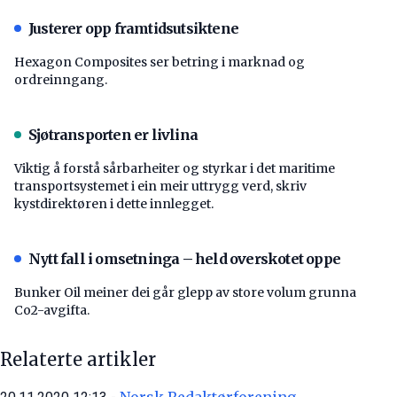
Justerer opp framtidsutsiktene
Hexagon Composites ser betring i marknad og
ordreinngang.
Sjøtransporten er livlina
Viktig å forstå ­sårbarheiter og styrkar i det maritime
transport­systemet i ein meir uttrygg verd, skriv
kystdirektøren i dette innlegget.
Nytt fall i omsetninga – held overskotet oppe
Bunker Oil meiner dei går glepp av store volum grunna
Co2-avgifta.
Relaterte artikler
Norsk Redaktørforening