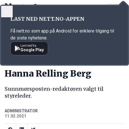
LOGG INN
MENY
Annonsørinnhold
LAST NED NETT.NO-APPEN
Link for annonse
Få nett.no som app på Android for enklere tilgang til
de siste nyhetene.
Last ned fra
Google Play
NY JOBB
Hanna Relling Berg
Sunnmørsposten-redaktøren valgt til
styreleder.
ADMINISTRATOR
11.02.2021