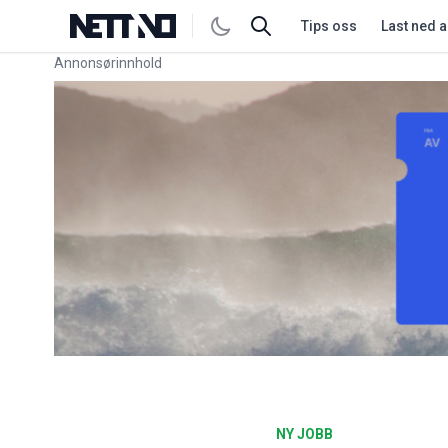
Tips oss
Last ned 
Annonsørinnhold
Link for annonse
NY JOBB