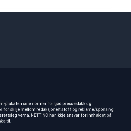
m-plakaten sine normer for god presseskikk og
 for skilje mellom redaksjonelt stoff og reklame/sponsing.
rettsleg verna. NETT NO har ikkje ansvar for innhaldet på
ka til.