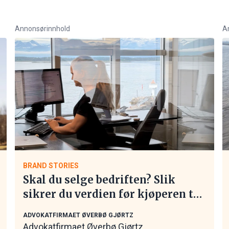
Annonsørinnhold
A
BRAND STORIES
Skal du selge bedriften? Slik
sikrer du verdien før kjøperen tar
kontakt
ADVOKATFIRMAET ØVERBØ GJØRTZ
Advokatfirmaet Øverbø Gjørtz