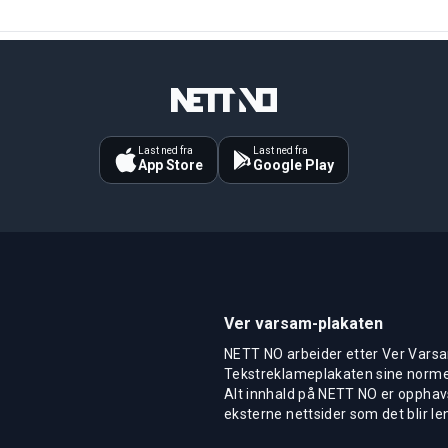
Last ned fra
Last ned fra
App Store
Google Play
Ver varsam-plakaten
NETT NO arbeider etter Ver Varsa
Tekstreklameplakaten sine normer
Alt innhald på NETT NO er opphavs
eksterne nettsider som det blir len