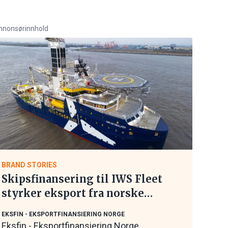
nnonsørinnhold
BRAND STORIES
Skipsfinansering til IWS Fleet
styrker eksport fra norske
maritime leverandører
EKSFIN - EKSPORTFINANSIERING NORGE
Eksfin - Eksportfinansiering Norge