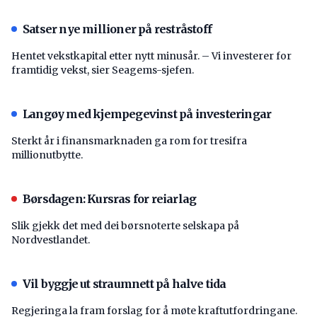
Satser nye millioner på restråstoff
Hentet vekstkapital etter nytt minusår. – Vi investerer for
framtidig vekst, sier Seagems-sjefen.
Langøy med kjempegevinst på investeringar
Sterkt år i finansmarknaden ga rom for tresifra
millionutbytte.
Børsdagen: Kursras for reiarlag
Slik gjekk det med dei børsnoterte selskapa på
Nordvestlandet.
Vil byggje ut straumnett på halve tida
Regjeringa la fram forslag for å møte kraftutfordringane.