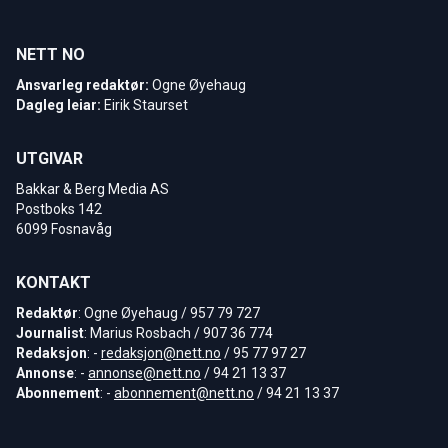
NETT NO
Ansvarleg redaktør:
Ogne Øyehaug
Dagleg leiar:
Eirik Staurset
UTGIVAR
Bakkar & Berg Media AS
Postboks 142
6099 Fosnavåg
KONTAKT
Redaktør
: Ogne Øyehaug / 957 79 727
Journalist
: Marius Rosbach / 907 36 774
Redaksjon
: -
redaksjon@nett.no
/ 95 77 97 27
Annonse
: -
annonse@nett.no
/ 94 21 13 37
Abonnement
: -
abonnement@nett.no
/ 94 21 13 37