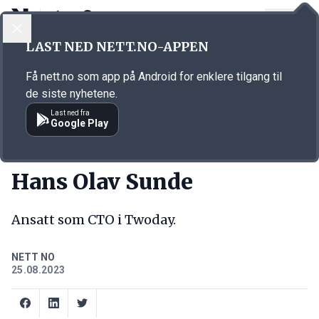
LOGG INN
MENY
Annonsørinnhold
LAST NED NETT.NO-APPEN
Link for annonse
Få nett.no som app på Android for enklere tilgang til
de siste nyhetene.
Last ned fra
Google Play
NY JOBB
Hans Olav Sunde
Ansatt som CTO i Twoday.
NETT NO
25.08.2023