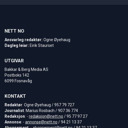
NETT NO
Ansvarleg redaktør:
Ogne Øyehaug
Dagleg leiar:
Eirik Staurset
UTGIVAR
Bakkar & Berg Media AS
Postboks 142
6099 Fosnavåg
KONTAKT
Redaktør
: Ogne Øyehaug / 957 79 727
Journalist
: Marius Rosbach / 907 36 774
Redaksjon
: -
redaksjon@nett.no
/ 95 77 97 27
Annonse
: -
annonse@nett.no
/ 94 21 13 37
Abonnement
: -
abonnement@nett.no
/ 94 21 13 37