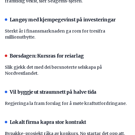
framtidig vekst, sier Seagems-sjefen.
Langøy med kjempegevinst på investeringar
Sterkt år i finansmarknaden ga rom for tresifra
millionutbytte.
Børsdagen: Kursras for reiarlag
Slik gjekk det med dei børsnoterte selskapa på
Nordvestlandet.
Vil byggje ut straumnett på halve tida
Regjeringa la fram forslag for å møte kraftutfordringane.
Lokalt firma kapra stor kontrakt
Bypakke-prosjekt råka av konkurs. No startar det opp att.