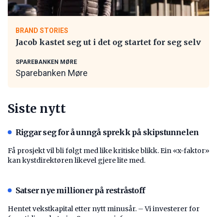
BRAND STORIES
Jacob kastet seg ut i det og startet for seg selv
SPAREBANKEN MØRE
Sparebanken Møre
Siste nytt
Riggar seg for å unngå sprekk på skipstunnelen
Få prosjekt vil bli følgt med like kritiske blikk. Ein «x-faktor»
kan kystdirektøren likevel gjere lite med.
Satser nye millioner på restråstoff
Hentet vekstkapital etter nytt minusår. – Vi investerer for