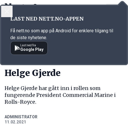
LOGG INN
MENY
Annonsørinnhold
LAST NED NETT.NO-APPEN
Link for annonse
Få nett.no som app på Android for enklere tilgang til
de siste nyhetene.
Last ned fra
Google Play
NY JOBB
Helge Gjerde
Helge Gjerde har gått inn i rollen som
fungerende President Commercial Marine i
Rolls-Royce.
ADMINISTRATOR
11.02.2021