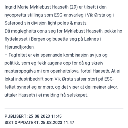
Ingrid Marie Myklebust Haaseth (29) er tilsett i den
nyoppretta stillinga som ESG-ansvarleg i Vik Ørsta og i
Saferoad sin divisjon light poles & masts.
Då moglegheita opna seg for Myklebust Haaseth, pakka ho
flyttelasset i Bergen og busette seg på Leknes i
Hjørundfjorden.
– Fagfeltet er ein spennande kombinasjon av jus og
politikk, som eg fekk augene opp for då eg skreiv
masteroppgåva mi om openheitslova, fortel Haaseth. At ei
lokal industribedrift som Vik Ørsta satsar stort på ESG-
feltet synest eg er moro, og det viser at dei meiner alvor,
uttaler Haaseth i ei melding frå selskapet.
PUBLISERT:
25.08.2023 11:45
SIST OPPDATERT:
25.08.2023 11:47