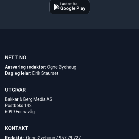
Last ned fra
Google Play
NETT NO
Ansvarleg redaktør:
Ogne Øyehaug
Dagleg leiar:
Eirik Staurset
UTGIVAR
Bakkar & Berg Media AS
Postboks 142
6099 Fosnavåg
KONTAKT
Redaktør
: Ogne Øyehaug / 957 79 727