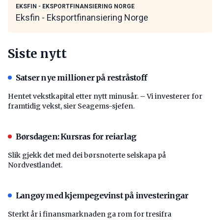
EKSFIN - EKSPORTFINANSIERING NORGE
Eksfin - Eksportfinansiering Norge
Siste nytt
Satser nye millioner på restråstoff
Hentet vekstkapital etter nytt minusår. – Vi investerer for
framtidig vekst, sier Seagems-sjefen.
Børsdagen: Kursras for reiarlag
Slik gjekk det med dei børsnoterte selskapa på
Nordvestlandet.
Langøy med kjempegevinst på investeringar
Sterkt år i finansmarknaden ga rom for tresifra