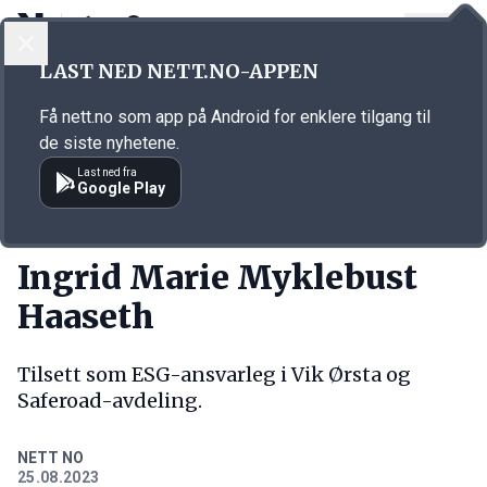
LOGG INN
MENY
Annonsørinnhold
LAST NED NETT.NO-APPEN
Link for annonse
Få nett.no som app på Android for enklere tilgang til
de siste nyhetene.
Last ned fra
Google Play
NY JOBB
Ingrid Marie Myklebust
Haaseth
Tilsett som ESG-ansvarleg i Vik Ørsta og
Saferoad-avdeling.
NETT NO
25.08.2023