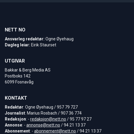
NETT NO
Ansvarleg redaktør:
Ogne Øyehaug
Dagleg leiar:
Eirik Staurset
UTGIVAR
Bakkar & Berg Media AS
Postboks 142
6099 Fosnavåg
KONTAKT
Redaktør
: Ogne Øyehaug / 957 79 727
Journalist
: Marius Rosbach / 907 36 774
Redaksjon
: -
redaksjon@nett.no
/ 95 77 97 27
Annonse
: -
annonse@nett.no
/ 94 21 13 37
Abonnement
: -
abonnement@nett.no
/ 94 21 13 37