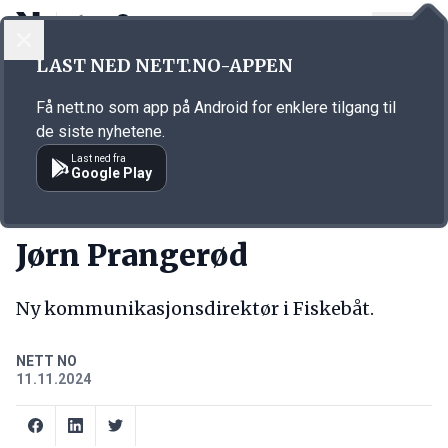
LOGG INN
MENY
Annonsørinnhold
LAST NED NETT.NO-APPEN
Link for annonse
Få nett.no som app på Android for enklere tilgang til
de siste nyhetene.
Last ned fra
Google Play
NY JOBB
Jørn Prangerød
Ny kommunikasjonsdirektør i Fiskebåt.
NETT NO
11.11.2024