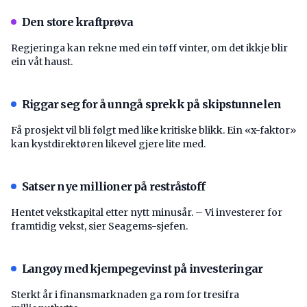
Den store kraftprøva
Regjeringa kan rekne med ein tøff vinter, om det ikkje blir
ein våt haust.
Riggar seg for å unngå sprekk på skipstunnelen
Få prosjekt vil bli følgt med like kritiske blikk. Ein «x-faktor»
kan kystdirektøren likevel gjere lite med.
Satser nye millioner på restråstoff
Hentet vekstkapital etter nytt minusår. – Vi investerer for
framtidig vekst, sier Seagems-sjefen.
Langøy med kjempegevinst på investeringar
Sterkt år i finansmarknaden ga rom for tresifra