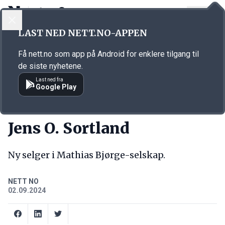
LOGG INN
MENY
Annonsørinnhold
LAST NED NETT.NO-APPEN
Link for annonse
Få nett.no som app på Android for enklere tilgang til
de siste nyhetene.
Last ned fra
Google Play
NY JOBB
Jens O. Sortland
Ny selger i Mathias Bjørge-selskap.
NETT NO
02.09.2024