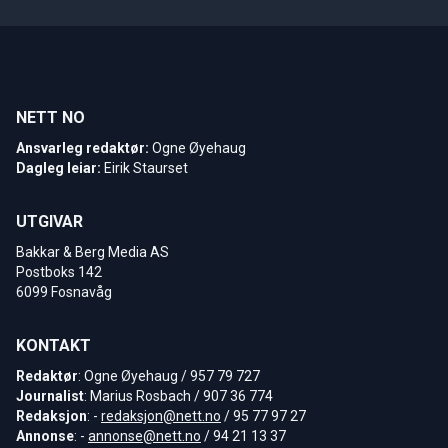
NETT NO
Ansvarleg redaktør:
Ogne Øyehaug
Dagleg leiar:
Eirik Staurset
UTGIVAR
Bakkar & Berg Media AS
Postboks 142
6099 Fosnavåg
KONTAKT
Redaktør
: Ogne Øyehaug / 957 79 727
Journalist
: Marius Rosbach / 907 36 774
Redaksjon
: -
redaksjon@nett.no
/ 95 77 97 27
Annonse
: -
annonse@nett.no
/ 94 21 13 37