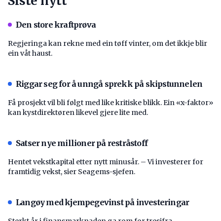
Siste nytt
Den store kraftprøva
Regjeringa kan rekne med ein tøff vinter, om det ikkje blir
ein våt haust.
Riggar seg for å unngå sprekk på skipstunnelen
Få prosjekt vil bli følgt med like kritiske blikk. Ein «x-faktor»
kan kystdirektøren likevel gjere lite med.
Satser nye millioner på restråstoff
Hentet vekstkapital etter nytt minusår. – Vi investerer for
framtidig vekst, sier Seagems-sjefen.
Langøy med kjempegevinst på investeringar
Sterkt år i finansmarknaden ga rom for tresifra