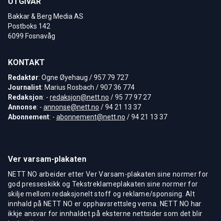
UTGIVAR
Bakkar & Berg Media AS
Postboks 142
6099 Fosnavåg
KONTAKT
Redaktør
: Ogne Øyehaug / 957 79 727
Journalist
: Marius Rosbach / 907 36 774
Redaksjon
: -
redaksjon@nett.no
/ 95 77 97 27
Annonse
: -
annonse@nett.no
/ 94 21 13 37
Abonnement
: -
abonnement@nett.no
/ 94 21 13 37
Ver varsam-plakaten
NETT NO arbeider etter Ver Varsam-plakaten sine normer for
god presseskikk og Tekstreklameplakaten sine normer for
skilje mellom redaksjonelt stoff og reklame/sponsing. Alt
innhald på NETT NO er opphavsrettsleg verna. NETT NO har
ikkje ansvar for innhaldet på eksterne nettsider som det blir