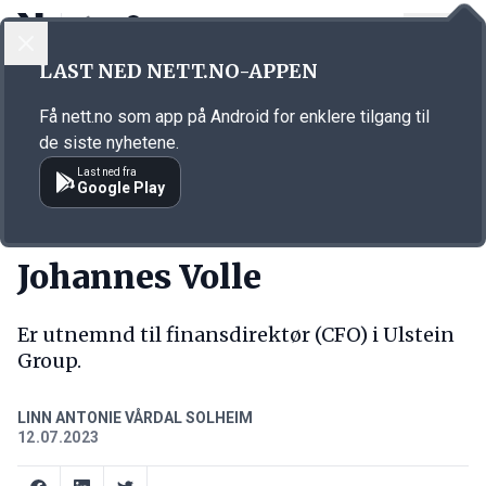
LOGG INN
MENY
Annonsørinnhold
LAST NED NETT.NO-APPEN
Link for annonse
Få nett.no som app på Android for enklere tilgang til
de siste nyhetene.
Last ned fra
Google Play
NY JOBB
Johannes Volle
Er utnemnd til finansdirektør (CFO) i Ulstein
Group.
LINN ANTONIE VÅRDAL SOLHEIM
12.07.2023