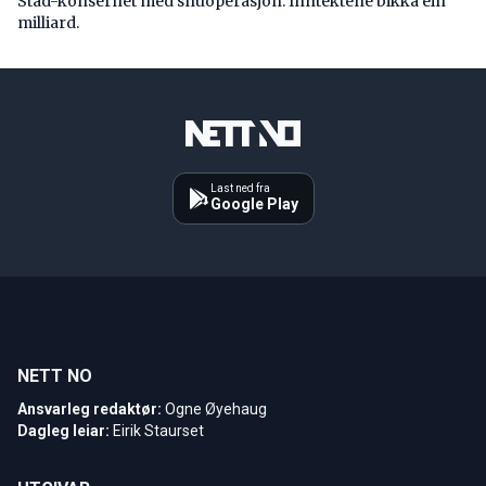
Stad-konsernet med snuoperasjon. Inntektene bikka éin
milliard.
Last ned fra
Google Play
NETT NO
Ansvarleg redaktør:
Ogne Øyehaug
Dagleg leiar:
Eirik Staurset