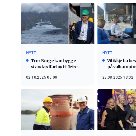
NYTT
NYTT
Trur Norge kan bygge
Vil ikkje ha b
standardfartøy til fleire
på valkamptu
nasjonar
02.10.2025 05:00
28.08.2025 13:02