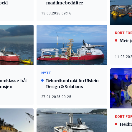
beid
maritime bedrifter
13.03.2025 09:16
KORT FO
Meir j
11.03.202
NYTT
lomklasse-båt
Rekordkontrakt for Ulstein
ransjen
Design & Solutions
27.01.2025 09:25
KORT FO
Heidra