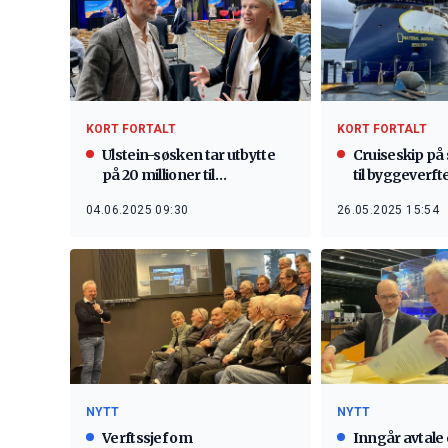
KORT FORTALT
KORT FORTALT
Ulstein-søsken tar utbytte
Cruiseskip p
på 20 millioner til
til byggeverft
skatteregning
04.06.2025 09:30
26.05.2025 15:54
NYTT
NYTT
Verftssjef om
Inngår avtale