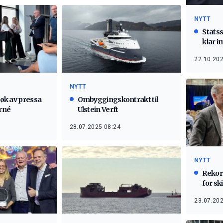
NYTT
Statss
klar i
norsk
22.10.202
NYTT
esøk av pressa
Ombyggingskontrakt til
rné
Ulstein Verft
28.07.2025 08:24
NYTT
Rekord
for sk
23.07.202