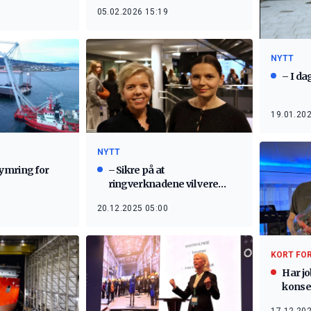
05.02.2026 15:19
NYTT
– I da
19.01.202
NYTT
ymring for
– Sikre på at
ringverknadene vil vere
størst i Møre og Romsdal
20.12.2025 05:00
KORT FO
Har jo
konse