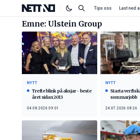
Tips oss
Last ned 
Emne: Ulstein Group
NYTT
NYTT
Trefte blink på aksjar - beste
Starta verfts
året sidan 2013
sommarjobb
04.08.2026 09:01
24.07.2026 08:26