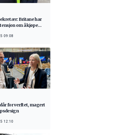
ekretær: Britane har
ntensjon om å kjøpe
e fartøy
5 09:08
år for verftet, magert
ipsdesign
5 12:10