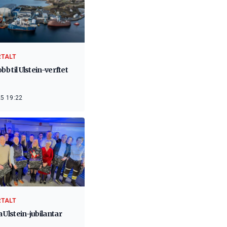
RTALT
obb til Ulstein-verftet
5 19:22
RTALT
 Ulstein-jubilantar