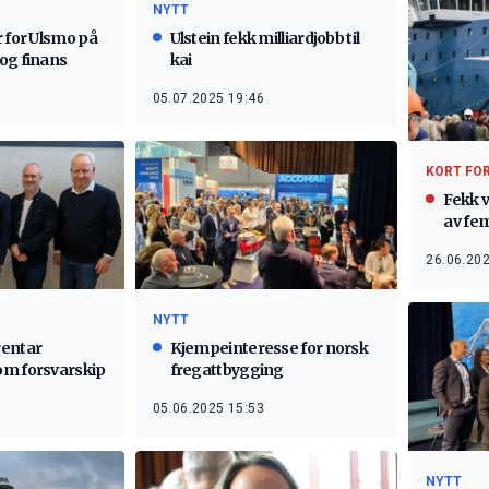
NYTT
r for Ulsmo på
Ulstein fekk milliardjobb til
og finans
kai
05.07.2025 19:46
KORT FO
Fekk 
av fem
26.06.202
NYTT
rentar
Kjempeinteresse for norsk
om forsvarskip
fregattbygging
05.06.2025 15:53
NYTT