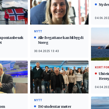
Ny des
04.06.202
NYTT
å spontanbesøk
Alle fregattane kan bli bygd i
et
Noreg
30.04.2025 13:43
KORT FO
Ulstei
Herøy
04.04.202
NYTT
 om
150 studentar møter