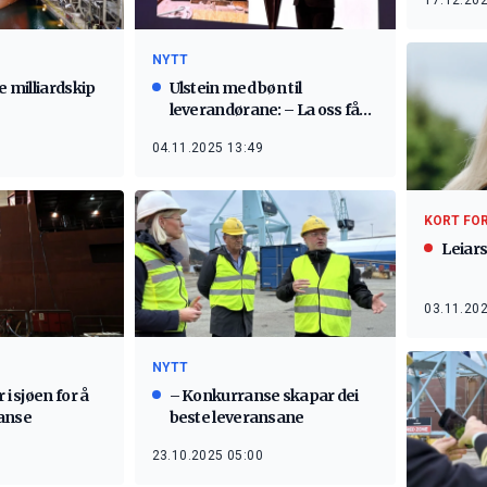
17.12.202
NYTT
e milliardskip
Ulstein med bøn til
leverandørane: – La oss få
vere med
04.11.2025 13:49
KORT FO
Leiars
03.11.202
NYTT
 i sjøen for å
– Konkurranse skapar dei
anse
beste leveransane
23.10.2025 05:00