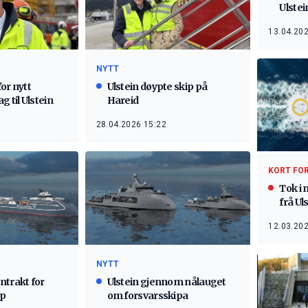
Ulstei
13.04.202
NYTT
or nytt
Ulstein døypte skip på
g til Ulstein
Hareid
28.04.2026 15:22
KORT FO
Tok i 
frå Ul
12.03.202
NYTT
ntrakt for
Ulstein gjennom nålauget
ap
om forsvarsskipa