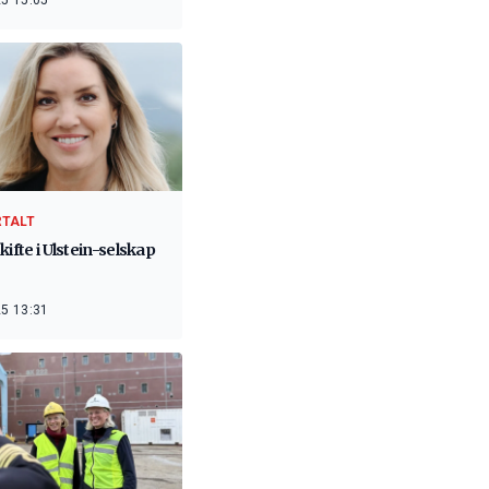
5 15:05
RTALT
kifte i Ulstein-selskap
5 13:31