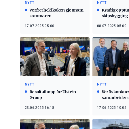
NYTT
NYTT
Verftet held koken gjennom
Kraftig opptu
sommaren
skipsbygging 
17.07.2025 05:00
08.07.2025 05:00
NYTT
NYTT
Resultathopp for Ulstein
Verftskonkur
Group
samarbeider 
23.06.2025 16:18
17.06.2025 10:05