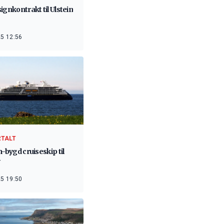
ignkontrakt til Ulstein
5 12:56
RTALT
n-bygd cruiseskip til
5 19:50