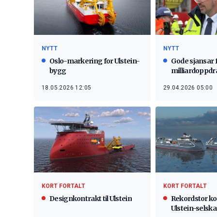
NYTT
NYTT
Oslo-markering for Ulstein-
Gode sjansar f
bygg
milliardoppdra
18.05.2026 12:05
29.04.2026 05:00
KORT FORTALT
KORT FORTALT
Designkontrakt til Ulstein
Rekordstor ko
Ulstein-selsk