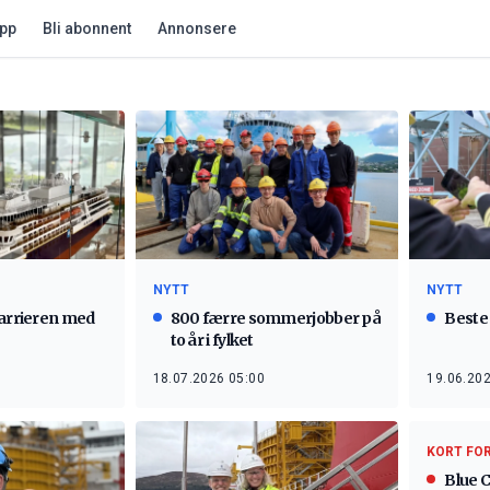
app
Bli abonnent
Annonsere
NYTT
NYTT
karrieren med
800 færre sommerjobber på
Beste 
to år i fylket
18.07.2026 05:00
19.06.202
KORT FO
Blue 