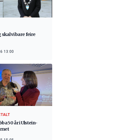
g skal vi bare feire
6 13:00
RTALT
bba 50 år i Ulstein-
rnet