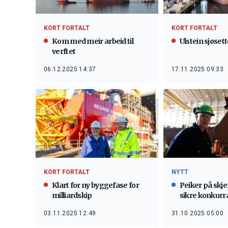
KORT FORTALT
KORT FORTALT
Kom med meir arbeid til
Ulstein sjøsett
verftet
06.12.2025 14:37
17.11.2025 09:33
KORT FORTALT
NYTT
Klart for ny byggefase for
Peiker på skjer
milliardskip
sikre konkurr
03.11.2025 12:49
31.10.2025 05:00