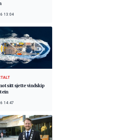
n
6 13:04
RTALT
mot sitt sjette vindskip
stein
6 14:47