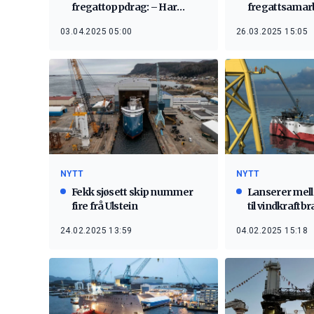
fregattoppdrag: – Har
fregattsamar
plenty med plass
03.04.2025 05:00
26.03.2025 15:05
NYTT
NYTT
Fekk sjøsett skip nummer
Lanserer mel
fire frå Ulstein
til vindkraftb
24.02.2025 13:59
04.02.2025 15:18