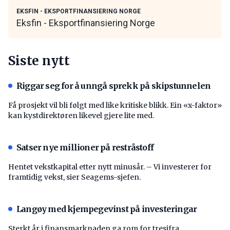
EKSFIN - EKSPORTFINANSIERING NORGE
Eksfin - Eksportfinansiering Norge
Siste nytt
Riggar seg for å unngå sprekk på skipstunnelen
Få prosjekt vil bli følgt med like kritiske blikk. Ein «x-faktor»
kan kystdirektøren likevel gjere lite med.
Satser nye millioner på restråstoff
Hentet vekstkapital etter nytt minusår. – Vi investerer for
framtidig vekst, sier Seagems-sjefen.
Langøy med kjempegevinst på investeringar
Sterkt år i finansmarknaden ga rom for tresifra