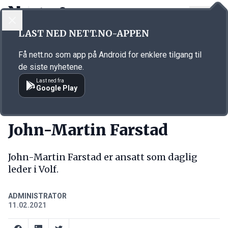
LOGG INN
MENY
Annonsørinnhold
LAST NED NETT.NO-APPEN
Link for annonse
Få nett.no som app på Android for enklere tilgang til
de siste nyhetene.
Last ned fra
Google Play
NY JOBB
John-Martin Farstad
John-Martin Farstad er ansatt som daglig
leder i Volf.
ADMINISTRATOR
11.02.2021