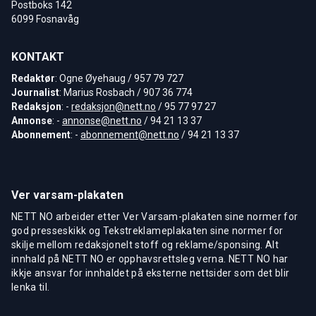
Postboks 142
6099 Fosnavåg
KONTAKT
Redaktør
: Ogne Øyehaug / 957 79 727
Journalist
: Marius Rosbach / 907 36 774
Redaksjon
: -
redaksjon@nett.no
/ 95 77 97 27
Annonse
: -
annonse@nett.no
/ 94 21 13 37
Abonnement
: -
abonnement@nett.no
/ 94 21 13 37
Ver varsam-plakaten
NETT NO arbeider etter Ver Varsam-plakaten sine normer for
god presseskikk og Tekstreklameplakaten sine normer for
skilje mellom redaksjonelt stoff og reklame/sponsing. Alt
innhald på NETT NO er opphavsrettsleg verna. NETT NO har
ikkje ansvar for innhaldet på eksterne nettsider som det blir
lenka til.