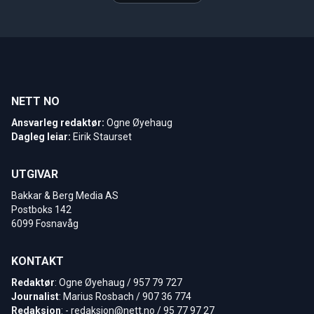
NETT NO
Ansvarleg redaktør:
Ogne Øyehaug
Dagleg leiar:
Eirik Staurset
UTGIVAR
Bakkar & Berg Media AS
Postboks 142
6099 Fosnavåg
KONTAKT
Redaktør
: Ogne Øyehaug / 957 79 727
Journalist
: Marius Rosbach / 907 36 774
Redaksjon
: -
redaksjon@nett.no
/ 95 77 97 27