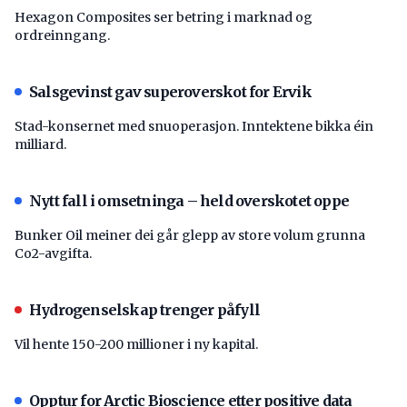
Hexagon Composites ser betring i marknad og
ordreinngang.
Salsgevinst gav superoverskot for Ervik
Stad-konsernet med snuoperasjon. Inntektene bikka éin
milliard.
Nytt fall i omsetninga – held overskotet oppe
Bunker Oil meiner dei går glepp av store volum grunna
Co2-avgifta.
Hydrogenselskap trenger påfyll
Vil hente 150-200 millioner i ny kapital.
Opptur for Arctic Bioscience etter positive data