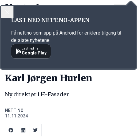
LOGG INN
MENY
Annonsørinnhold
LAST NED NETT.NO-APPEN
Link for annonse
Få nett.no som app på Android for enklere tilgang til
de siste nyhetene.
Last ned fra
Google Play
NY JOBB
Karl Jørgen Hurlen
Ny direktør i H-Fasader.
NETT NO
11.11.2024