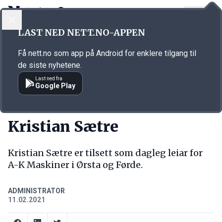
LOGG INN
MENY
Annonsørinnhold
LAST NED NETT.NO-APPEN
Link for annonse
Få nett.no som app på Android for enklere tilgang til
de siste nyhetene.
Last ned fra
Google Play
NY JOBB
Kristian Sætre
Kristian Sætre er tilsett som dagleg leiar for
A-K Maskiner i Ørsta og Førde.
ADMINISTRATOR
11.02.2021