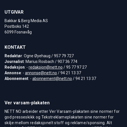
UTGIVAR
Bakkar & Berg Media AS
Postboks 142
6099 Fosnavåg
KONTAKT
Redaktør
: Ogne Øyehaug / 957 79 727
Journalist
: Marius Rosbach / 907 36 774
Redaksjon
: -
redaksjon@nett.no
/ 95 77 97 27
Annonse
: -
annonse@nett.no
/ 94 21 13 37
Abonnement
: -
abonnement@nett.no
/ 94 21 13 37
Ver varsam-plakaten
NETT NO arbeider etter Ver Varsam-plakaten sine normer for
god presseskikk og Tekstreklameplakaten sine normer for
skilje mellom redaksjonelt stoff og reklame/sponsing. Alt