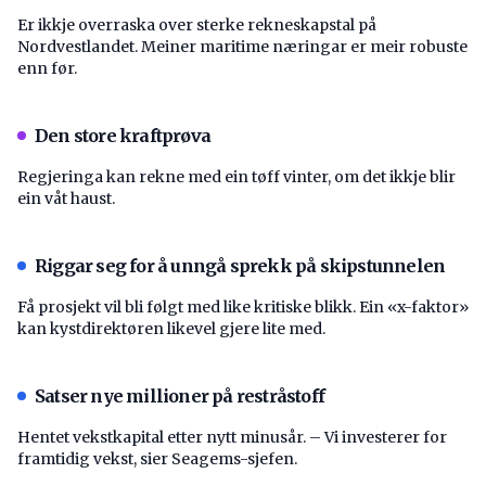
Er ikkje overraska over sterke rekneskapstal på
Nordvestlandet. Meiner maritime næringar er meir robuste
enn før.
Den store kraftprøva
Regjeringa kan rekne med ein tøff vinter, om det ikkje blir
ein våt haust.
Riggar seg for å unngå sprekk på skipstunnelen
Få prosjekt vil bli følgt med like kritiske blikk. Ein «x-faktor»
kan kystdirektøren likevel gjere lite med.
Satser nye millioner på restråstoff
Hentet vekstkapital etter nytt minusår. – Vi investerer for
framtidig vekst, sier Seagems-sjefen.