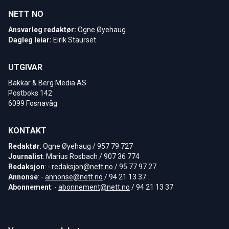
NETT NO
Ansvarleg redaktør:
Ogne Øyehaug
Dagleg leiar:
Eirik Staurset
UTGIVAR
Bakkar & Berg Media AS
Postboks 142
6099 Fosnavåg
KONTAKT
Redaktør
: Ogne Øyehaug / 957 79 727
Journalist
: Marius Rosbach / 907 36 774
Redaksjon
: -
redaksjon@nett.no
/ 95 77 97 27
Annonse
: -
annonse@nett.no
/ 94 21 13 37
Abonnement
: -
abonnement@nett.no
/ 94 21 13 37