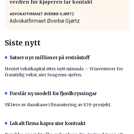
verdien før kjøperen tar kontakt
ADVOKATFIRMAET ØVERBØ GJØRTZ
Advokatfirmaet Øverbø Gjørtz
Siste nytt
Satser nye millioner på restråstoff
Hentet vekstkapital etter nytt minusår. – Vi investerer for
framtidig vekst, sier Seagems-sjefen.
Forslår ny modell for fjordkryssingar
Vil lære av danskane i finansiering av E39-prosjekt.
Lokalt firma kapra stor kontrakt