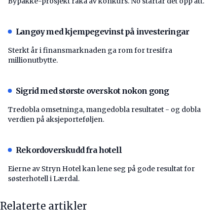
Bypakke-prosjekt råka av konkurs. No startar det opp att.
Langøy med kjempegevinst på investeringar
Sterkt år i finansmarknaden ga rom for tresifra
millionutbytte.
Sigrid med største overskot nokon gong
Tredobla omsetninga, mangedobla resultatet - og dobla
verdien på aksjeporteføljen.
Rekordoverskudd fra hotell
Eierne av Stryn Hotel kan lene seg på gode resultat for
søsterhotell i Lærdal.
Relaterte artikler