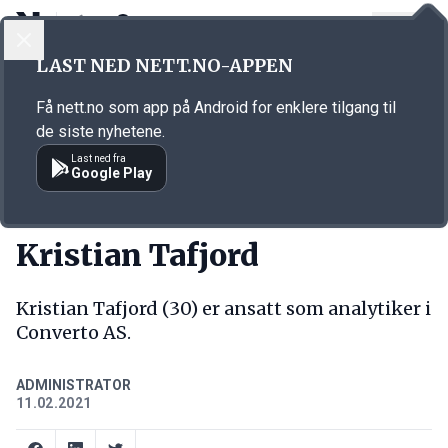
LOGG INN
MENY
Annonsørinnhold
LAST NED NETT.NO-APPEN
Link for annonse
Få nett.no som app på Android for enklere tilgang til
de siste nyhetene.
Last ned fra
Google Play
NY JOBB
Kristian Tafjord
Kristian Tafjord (30) er ansatt som analytiker i
Converto AS.
ADMINISTRATOR
11.02.2021