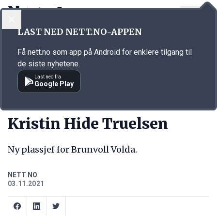
LOGG INN
MENY
Annonsørinnhold
LAST NED NETT.NO-APPEN
Link for annonse
Få nett.no som app på Android for enklere tilgang til
de siste nyhetene.
Last ned fra
Google Play
NY JOBB
Kristin Hide Truelsen
Ny plassjef for Brunvoll Volda.
NETT NO
03.11.2021