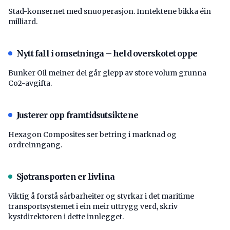
Stad-konsernet med snuoperasjon. Inntektene bikka éin
milliard.
Nytt fall i omsetninga – held overskotet oppe
Bunker Oil meiner dei går glepp av store volum grunna
Co2-avgifta.
Justerer opp framtidsutsiktene
Hexagon Composites ser betring i marknad og
ordreinngang.
Sjøtransporten er livlina
Viktig å forstå ­sårbarheiter og styrkar i det maritime
transport­systemet i ein meir uttrygg verd, skriv
kystdirektøren i dette innlegget.