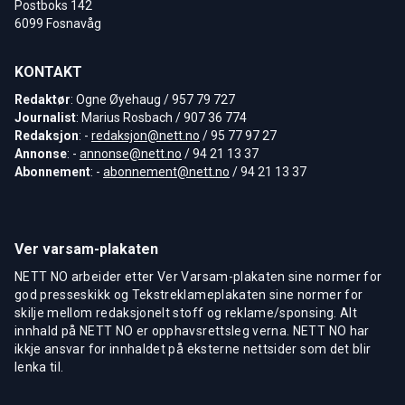
Postboks 142
6099 Fosnavåg
KONTAKT
Redaktør
: Ogne Øyehaug / 957 79 727
Journalist
: Marius Rosbach / 907 36 774
Redaksjon
: -
redaksjon@nett.no
/ 95 77 97 27
Annonse
: -
annonse@nett.no
/ 94 21 13 37
Abonnement
: -
abonnement@nett.no
/ 94 21 13 37
Ver varsam-plakaten
NETT NO arbeider etter Ver Varsam-plakaten sine normer for
god presseskikk og Tekstreklameplakaten sine normer for
skilje mellom redaksjonelt stoff og reklame/sponsing. Alt
innhald på NETT NO er opphavsrettsleg verna. NETT NO har
ikkje ansvar for innhaldet på eksterne nettsider som det blir
lenka til.