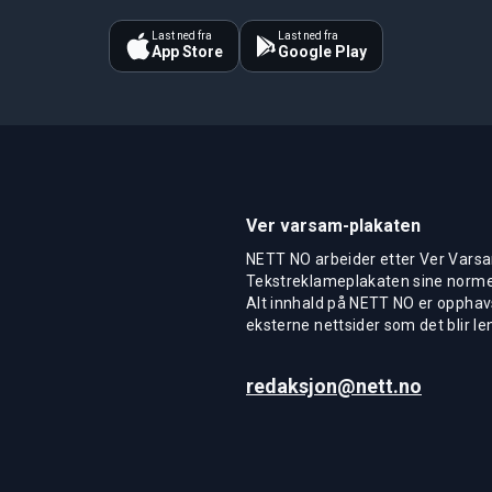
Last ned fra
Last ned fra
App Store
Google Play
Ver varsam-plakaten
NETT NO arbeider etter Ver Varsa
Tekstreklameplakaten sine normer
Alt innhald på NETT NO er opphavs
eksterne nettsider som det blir len
redaksjon@nett.no