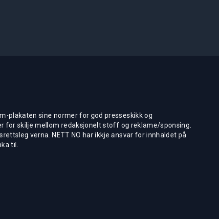
m-plakaten sine normer for god presseskikk og
 for skilje mellom redaksjonelt stoff og reklame/sponsing.
rettsleg verna. NETT NO har ikkje ansvar for innhaldet på
ka til.