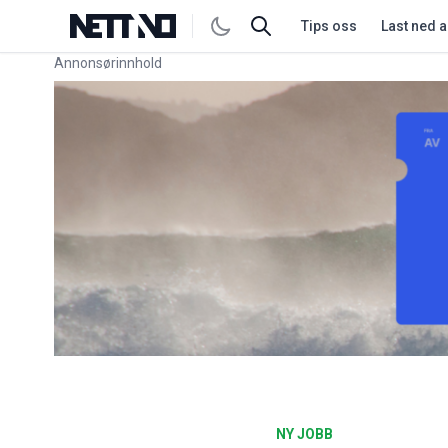
Tips oss
Last ned 
Annonsørinnhold
Link for annonse
NY JOBB