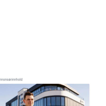
nnonsørinnhold