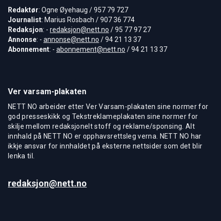
Redaktør
: Ogne Øyehaug / 957 79 727
Journalist
: Marius Rosbach / 907 36 774
Redaksjon
: -
redaksjon@nett.no
/ 95 77 97 27
Annonse
: -
annonse@nett.no
/ 94 21 13 37
Abonnement
: -
abonnement@nett.no
/ 94 21 13 37
Ver varsam-plakaten
NETT NO arbeider etter Ver Varsam-plakaten sine normer for
god presseskikk og Tekstreklameplakaten sine normer for
skilje mellom redaksjonelt stoff og reklame/sponsing. Alt
innhald på NETT NO er opphavsrettsleg verna. NETT NO har
ikkje ansvar for innhaldet på eksterne nettsider som det blir
lenka til.
redaksjon@nett.no