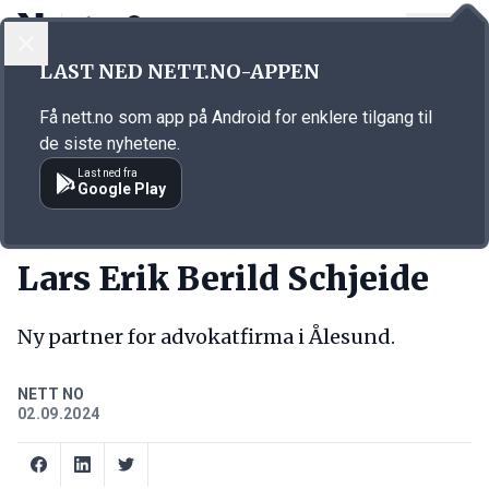
LOGG INN
MENY
Annonsørinnhold
LAST NED NETT.NO-APPEN
Link for annonse
Få nett.no som app på Android for enklere tilgang til
de siste nyhetene.
Last ned fra
Google Play
NY JOBB
Lars Erik Berild Schjeide
Ny partner for advokatfirma i Ålesund.
NETT NO
02.09.2024