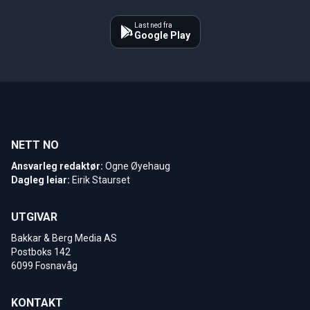
Last ned fra
Google Play
NETT NO
Ansvarleg redaktør:
Ogne Øyehaug
Dagleg leiar:
Eirik Staurset
UTGIVAR
Bakkar & Berg Media AS
Postboks 142
6099 Fosnavåg
KONTAKT