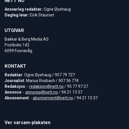
NETT NO
Ansvarleg redaktør:
Ogne Øyehaug
Dagleg leiar:
Eirik Staurset
UTGIVAR
Bakkar & Berg Media AS
Postboks 142
6099 Fosnavåg
KONTAKT
Redaktør
: Ogne Øyehaug / 957 79 727
Journalist
: Marius Rosbach / 907 36 774
Redaksjon
: -
redaksjon@nett.no
/ 95 77 97 27
Annonse
: -
annonse@nett.no
/ 94 21 13 37
Abonnement
: -
abonnement@nett.no
/ 94 21 13 37
Ver varsam-plakaten