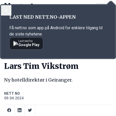
LOGG INN
MENY
Annonsørinnhold
LAST NED NETT.NO-APPEN
Link for annonse
Få nett.no som app på Android for enklere tilgang til
de siste nyhetene.
Last ned fra
Google Play
NY JOBB
Lars Tim Vikstrøm
Ny hotelldirektør i Geiranger.
NETT NO
09.04.2024