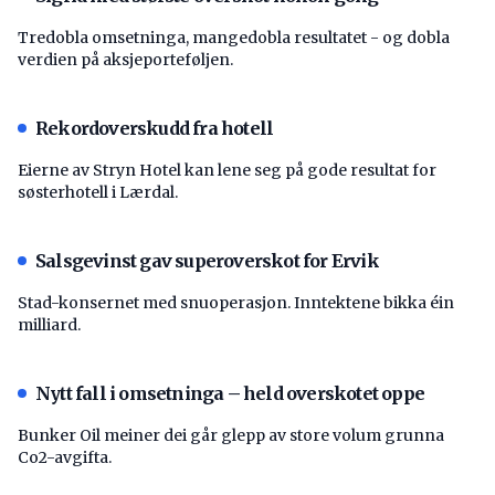
Tredobla omsetninga, mangedobla resultatet - og dobla
verdien på aksjeporteføljen.
Rekordoverskudd fra hotell
Eierne av Stryn Hotel kan lene seg på gode resultat for
søsterhotell i Lærdal.
Salsgevinst gav superoverskot for Ervik
Stad-konsernet med snuoperasjon. Inntektene bikka éin
milliard.
Nytt fall i omsetninga – held overskotet oppe
Bunker Oil meiner dei går glepp av store volum grunna
Co2-avgifta.