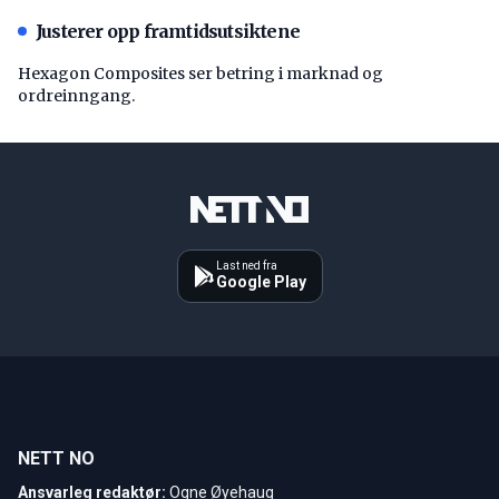
Justerer opp framtidsutsiktene
Hexagon Composites ser betring i marknad og
ordreinngang.
Last ned fra
Google Play
NETT NO
Ansvarleg redaktør:
Ogne Øyehaug