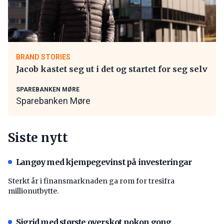
BRAND STORIES
Jacob kastet seg ut i det og startet for seg selv
SPAREBANKEN MØRE
Sparebanken Møre
Siste nytt
Langøy med kjempegevinst på investeringar
Sterkt år i finansmarknaden ga rom for tresifra
millionutbytte.
Sigrid med største overskot nokon gong