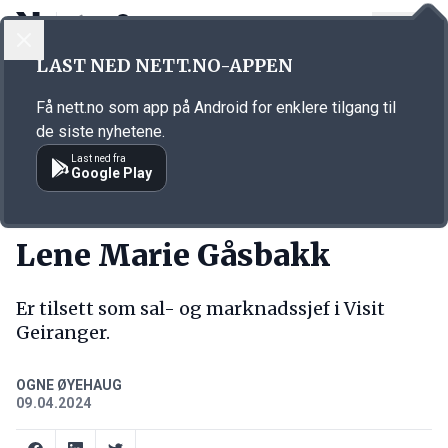
LOGG INN
MENY
Annonsørinnhold
LAST NED NETT.NO-APPEN
Link for annonse
Få nett.no som app på Android for enklere tilgang til
de siste nyhetene.
Last ned fra
Google Play
NY JOBB
Lene Marie Gåsbakk
Er tilsett som sal- og marknadssjef i Visit
Geiranger.
OGNE ØYEHAUG
09.04.2024