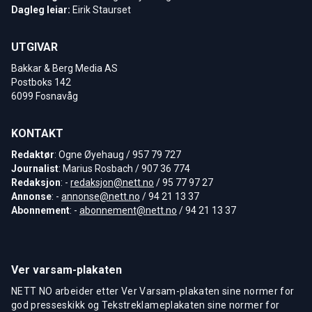
Dagleg leiar:
Eirik Staurset
UTGIVAR
Bakkar & Berg Media AS
Postboks 142
6099 Fosnavåg
KONTAKT
Redaktør
: Ogne Øyehaug / 957 79 727
Journalist
: Marius Rosbach / 907 36 774
Redaksjon
: -
redaksjon@nett.no
/ 95 77 97 27
Annonse
: -
annonse@nett.no
/ 94 21 13 37
Abonnement
: -
abonnement@nett.no
/ 94 21 13 37
Ver varsam-plakaten
NETT NO arbeider etter Ver Varsam-plakaten sine normer for
god presseskikk og Tekstreklameplakaten sine normer for