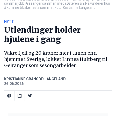
sommerjobb i Geiranger sammen med søsteren sin. Nå vurderer hun
å komme tilbake neste sommer. Foto: Kristianne Langeland
NYTT
Utlendinger holder
hjulene i gang
Vakre fjell og 20 kroner mer i timen enn
hjemme i Sverige, lokket Linnea Hultberg til
Geiranger som sesongarbeider.
KRISTIANNE GRANODD LANGELAND
26.06.2026