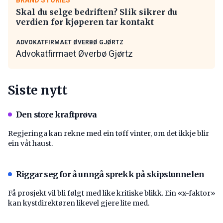
Skal du selge bedriften? Slik sikrer du
verdien før kjøperen tar kontakt
ADVOKATFIRMAET ØVERBØ GJØRTZ
Advokatfirmaet Øverbø Gjørtz
Siste nytt
Den store kraftprøva
Regjeringa kan rekne med ein tøff vinter, om det ikkje blir
ein våt haust.
Riggar seg for å unngå sprekk på skipstunnelen
Få prosjekt vil bli følgt med like kritiske blikk. Ein «x-faktor»
kan kystdirektøren likevel gjere lite med.