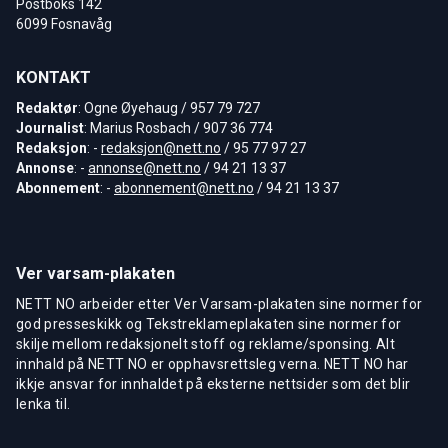
Postboks 142
6099 Fosnavåg
KONTAKT
Redaktør
: Ogne Øyehaug / 957 79 727
Journalist
: Marius Rosbach / 907 36 774
Redaksjon
: -
redaksjon@nett.no
/ 95 77 97 27
Annonse
: -
annonse@nett.no
/ 94 21 13 37
Abonnement
: -
abonnement@nett.no
/ 94 21 13 37
Ver varsam-plakaten
NETT NO arbeider etter Ver Varsam-plakaten sine normer for
god presseskikk og Tekstreklameplakaten sine normer for
skilje mellom redaksjonelt stoff og reklame/sponsing. Alt
innhald på NETT NO er opphavsrettsleg verna. NETT NO har
ikkje ansvar for innhaldet på eksterne nettsider som det blir
lenka til.