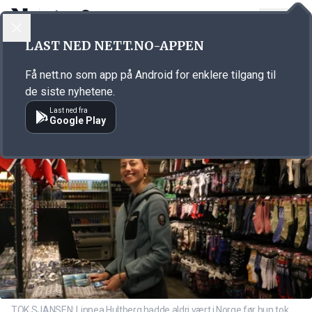
LOGG INN
MENY
Annonsørinnhold
LAST NED NETT.NO-APPEN
Link for annonse
Få nett.no som app på Android for enklere tilgang til
de siste nyhetene.
Last ned fra
Google Play
TOK SJANSEN: Linnea Hultberg hadde aldri vært i Norge før hun tok