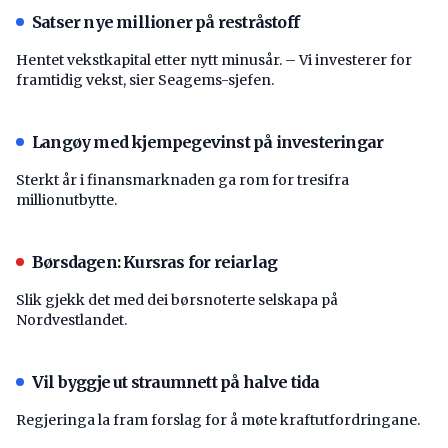
Satser nye millioner på restråstoff
Hentet vekstkapital etter nytt minusår. – Vi investerer for
framtidig vekst, sier Seagems-sjefen.
Langøy med kjempegevinst på investeringar
Sterkt år i finansmarknaden ga rom for tresifra
millionutbytte.
Børsdagen: Kursras for reiarlag
Slik gjekk det med dei børsnoterte selskapa på
Nordvestlandet.
Vil byggje ut straumnett på halve tida
Regjeringa la fram forslag for å møte kraftutfordringane.