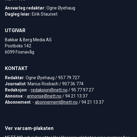
Ansvarleg redaktør:
Ogne Øyehaug
Dagleg leiar:
Eirik Staurset
UTGIVAR
Bakkar & Berg Media AS
Postboks 142
6099 Fosnavåg
KONTAKT
Redaktør
: Ogne Øyehaug / 957 79 727
Journalist
: Marius Rosbach / 907 36 774
Redaksjon
: -
redaksjon@nett.no
/ 95 77 97 27
Annonse
: -
annonse@nett.no
/ 94 21 13 37
Abonnement
: -
abonnement@nett.no
/ 94 21 13 37
Ver varsam-plakaten