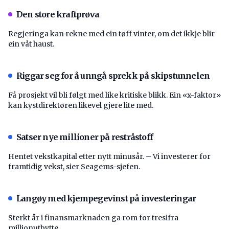
Den store kraftprøva
Regjeringa kan rekne med ein tøff vinter, om det ikkje blir
ein våt haust.
Riggar seg for å unngå sprekk på skipstunnelen
Få prosjekt vil bli følgt med like kritiske blikk. Ein «x-faktor»
kan kystdirektøren likevel gjere lite med.
Satser nye millioner på restråstoff
Hentet vekstkapital etter nytt minusår. – Vi investerer for
framtidig vekst, sier Seagems-sjefen.
Langøy med kjempegevinst på investeringar
Sterkt år i finansmarknaden ga rom for tresifra
millionutbytte.