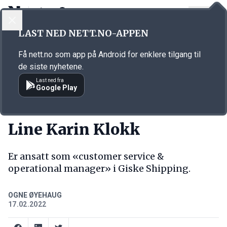
LOGG INN
MENY
Annonsørinnhold
LAST NED NETT.NO-APPEN
Link for annonse
Få nett.no som app på Android for enklere tilgang til
de siste nyhetene.
Last ned fra
Google Play
NY JOBB
Line Karin Klokk
Er ansatt som «customer service &
operational manager» i Giske Shipping.
OGNE ØYEHAUG
17.02.2022