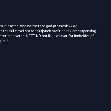
m-plakaten sine normer for god presseskikk og
 for skilje mellom redaksjonelt stoff og reklame/sponsing.
rettsleg verna. NETT NO har ikkje ansvar for innhaldet på
ka til.