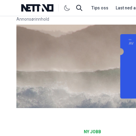
Tips oss
Last ned 
Annonsørinnhold
Link for annonse
NY JOBB