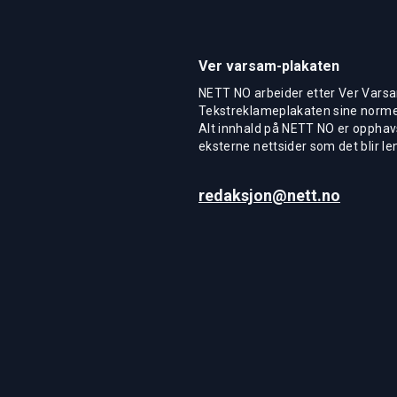
Ver varsam-plakaten
NETT NO arbeider etter Ver Varsa
Tekstreklameplakaten sine normer
Alt innhald på NETT NO er opphavs
eksterne nettsider som det blir len
redaksjon@nett.no