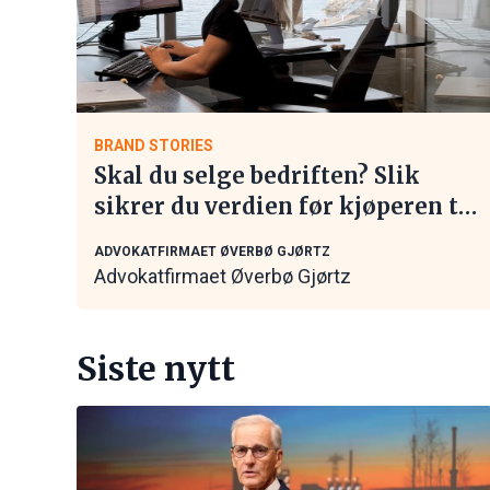
BRAND STORIES
Skal du selge bedriften? Slik
sikrer du verdien før kjøperen tar
kontakt
ADVOKATFIRMAET ØVERBØ GJØRTZ
Advokatfirmaet Øverbø Gjørtz
Siste nytt