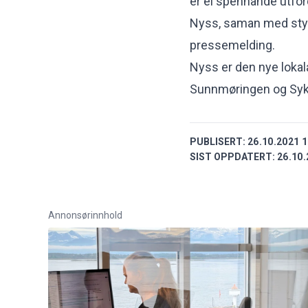
er ei spennande utford
Nyss, saman med styre
pressemelding.
Nyss er den nye lokal
Sunnmøringen og Sykky
PUBLISERT:
26.10.2021 1
SIST OPPDATERT:
26.10.
Annonsørinnhold