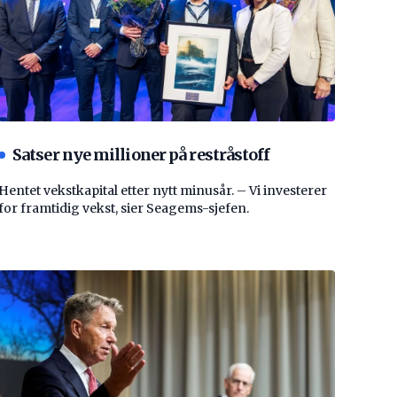
Satser nye millioner på restråstoff
Hentet vekstkapital etter nytt minusår. – Vi investerer
for framtidig vekst, sier Seagems-sjefen.