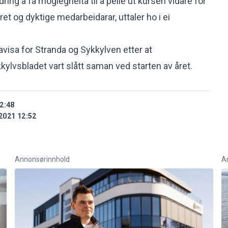
ring å få moglegheita til å peile ut kursen vidare for
t og dyktige medarbeidarar, uttaler ho i ei
avisa for Stranda og Sykkylven etter at
lvsbladet vart slått saman ved starten av året.
2:48
2021 12:52
Annonsørinnhold
A