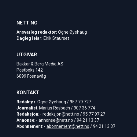
NETT NO
Ansvarleg redaktør:
Ogne Øyehaug
Dagleg leiar:
Eirik Staurset
UTGIVAR
Bakkar & Berg Media AS
Postboks 142
6099 Fosnavåg
KONTAKT
Redaktør
: Ogne Øyehaug / 957 79 727
Journalist
: Marius Rosbach / 907 36 774
Redaksjon
: -
redaksjon@nett.no
/ 95 77 97 27
Annonse
: -
annonse@nett.no
/ 94 21 13 37
Abonnement
: -
abonnement@nett.no
/ 94 21 13 37