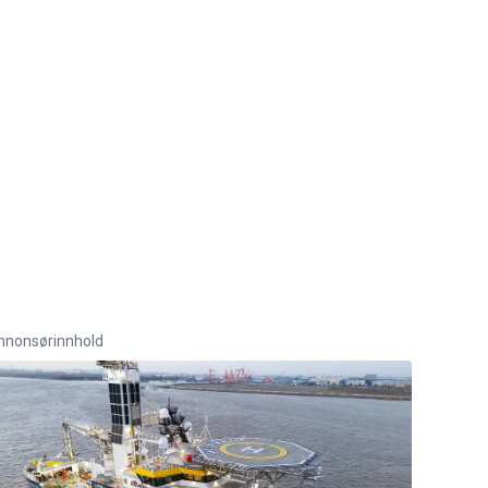
nnonsørinnhold