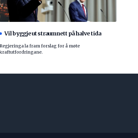
Vil byggje ut straumnett på halve tida
Regjeringa la fram forslag for å møte
kraftutfordringane.