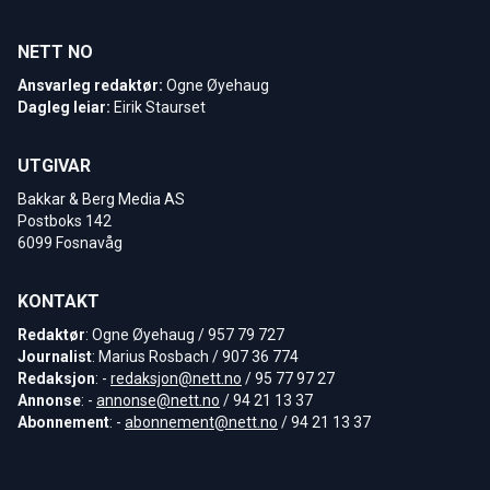
NETT NO
Ansvarleg redaktør:
Ogne Øyehaug
Dagleg leiar:
Eirik Staurset
UTGIVAR
Bakkar & Berg Media AS
Postboks 142
6099 Fosnavåg
KONTAKT
Redaktør
: Ogne Øyehaug / 957 79 727
Journalist
: Marius Rosbach / 907 36 774
Redaksjon
: -
redaksjon@nett.no
/ 95 77 97 27
Annonse
: -
annonse@nett.no
/ 94 21 13 37
Abonnement
: -
abonnement@nett.no
/ 94 21 13 37