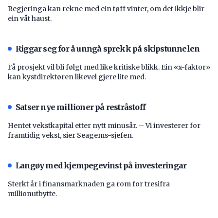
Regjeringa kan rekne med ein tøff vinter, om det ikkje blir
ein våt haust.
Riggar seg for å unngå sprekk på skipstunnelen
Få prosjekt vil bli følgt med like kritiske blikk. Ein «x-faktor»
kan kystdirektøren likevel gjere lite med.
Satser nye millioner på restråstoff
Hentet vekstkapital etter nytt minusår. – Vi investerer for
framtidig vekst, sier Seagems-sjefen.
Langøy med kjempegevinst på investeringar
Sterkt år i finansmarknaden ga rom for tresifra
millionutbytte.