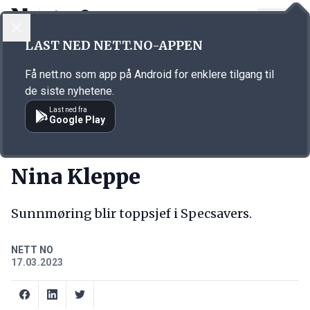
LOGG INN
MENY
Annonsørinnhold
LAST NED NETT.NO-APPEN
Link for annonse
Få nett.no som app på Android for enklere tilgang til
de siste nyhetene.
Last ned fra
Google Play
NY JOBB
Nina Kleppe
Sunnmøring blir toppsjef i Specsavers.
NETT NO
17.03.2023