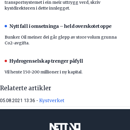
transport­systemet i ein meir uttrygg verd, skriv
kystdirektøren i dette innlegget.
Nytt fall i omsetninga – held overskotet oppe
Bunker Oil meiner dei går glepp av store volum grunna
Co2-avgifta.
Hydrogenselskap trenger påfyll
Vil hente 150-200 millioner i ny kapital.
Relaterte artikler
Kystverket
05.08.2021 13:36 -