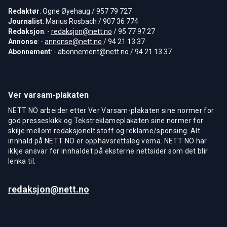
Redaktør
: Ogne Øyehaug / 957 79 727
Journalist
: Marius Rosbach / 907 36 774
Redaksjon
: -
redaksjon@nett.no
/ 95 77 97 27
Annonse
: -
annonse@nett.no
/ 94 21 13 37
Abonnement
: -
abonnement@nett.no
/ 94 21 13 37
Ver varsam-plakaten
NETT NO arbeider etter Ver Varsam-plakaten sine normer for
god presseskikk og Tekstreklameplakaten sine normer for
skilje mellom redaksjonelt stoff og reklame/sponsing. Alt
innhald på NETT NO er opphavsrettsleg verna. NETT NO har
ikkje ansvar for innhaldet på eksterne nettsider som det blir
lenka til.
redaksjon@nett.no