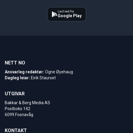
Last ned fra
Google Play
NETT NO
Ansvarleg redaktør:
Ogne Øyehaug
Dagleg leiar:
Eirik Staurset
UTGIVAR
Bakkar & Berg Media AS
Postboks 142
6099 Fosnavåg
KONTAKT