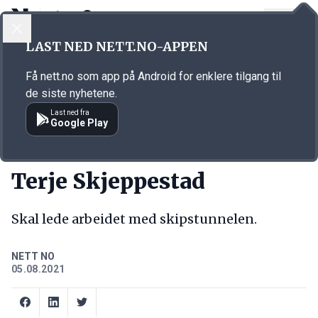
LOGG INN
MENY
Annonsørinnhold
LAST NED NETT.NO-APPEN
Link for annonse
Få nett.no som app på Android for enklere tilgang til
de siste nyhetene.
Last ned fra
Google Play
NY JOBB
Terje Skjeppestad
Skal lede arbeidet med skipstunnelen.
NETT NO
05.08.2021