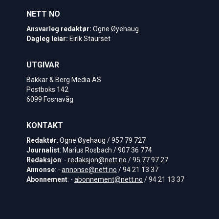
NETT NO
Ansvarleg redaktør:
Ogne Øyehaug
Dagleg leiar:
Eirik Staurset
UTGIVAR
Bakkar & Berg Media AS
Postboks 142
6099 Fosnavåg
KONTAKT
Redaktør
: Ogne Øyehaug / 957 79 727
Journalist
: Marius Rosbach / 907 36 774
Redaksjon
: -
redaksjon@nett.no
/ 95 77 97 27
Annonse
: -
annonse@nett.no
/ 94 21 13 37
Abonnement
: -
abonnement@nett.no
/ 94 21 13 37