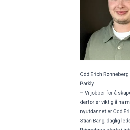
Odd Erich Rønneberg 
Parkly.
– Vi jobber for å ska
derfor er viktig å ha
nyutdannet er Odd Erich
Stian Bang, daglig led
Rønneberg starta i jo