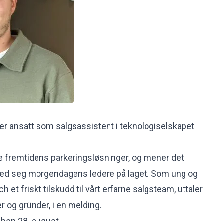
er ansatt som salgsassistent i teknologiselskapet
pe fremtidens parkeringsløsninger, og mener det
 med seg morgendagens ledere på laget. Som ung og
 et friskt tilskudd til vårt erfarne salgsteam, uttaler
er og gründer, i en melding.
bben 28. august.