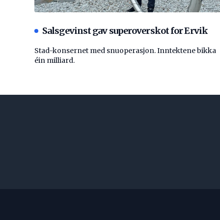
Salsgevinst gav superoverskot for Ervik
Stad-konsernet med snuoperasjon. Inntektene bikka
éin milliard.