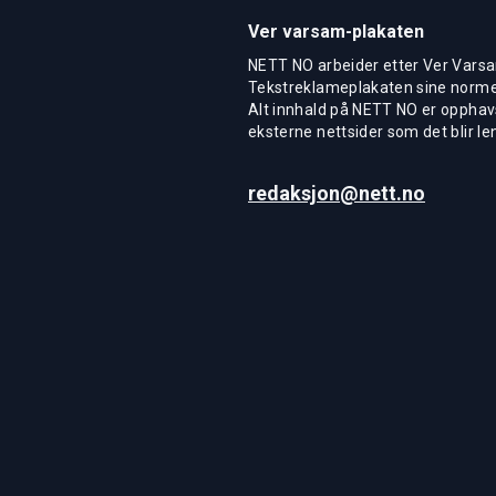
Ver varsam-plakaten
NETT NO arbeider etter Ver Varsa
Tekstreklameplakaten sine normer
Alt innhald på NETT NO er opphavs
eksterne nettsider som det blir len
redaksjon@nett.no