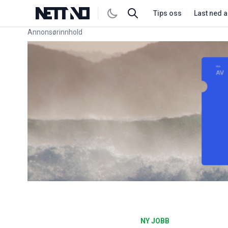
Tips oss
Last ned 
Annonsørinnhold
Link for annonse
NY JOBB