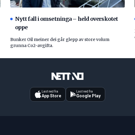
Nytt fall i omsetninga – held overskotet
oppe
Bunker Oil meiner dei går glepp av store volum
grunna Co2-avgifta.
Last ned fra
Last ned fra
App Store
Google Play