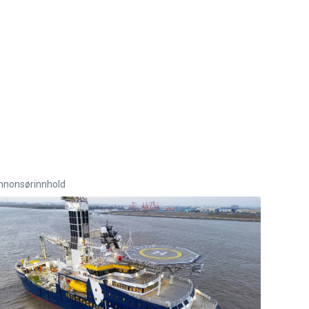
nnonsørinnhold