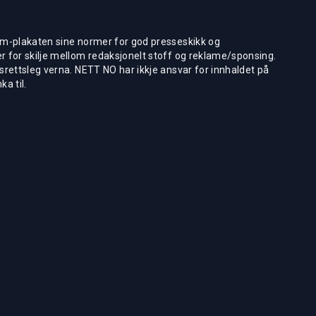
m-plakaten sine normer for god presseskikk og
 for skilje mellom redaksjonelt stoff og reklame/sponsing.
rettsleg verna. NETT NO har ikkje ansvar for innhaldet på
ka til.