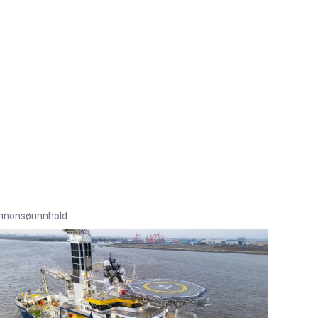
nnonsørinnhold