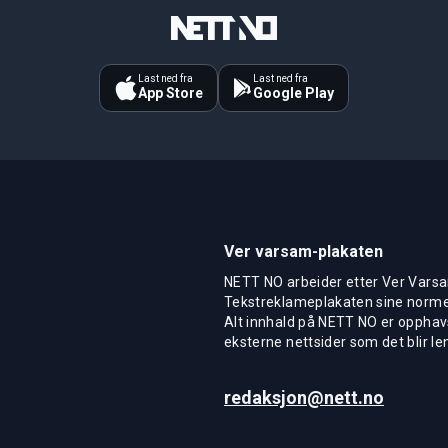
Last ned fra
Last ned fra
App Store
Google Play
Ver varsam-plakaten
NETT NO arbeider etter Ver Varsa
Tekstreklameplakaten sine normer
Alt innhald på NETT NO er opphavs
eksterne nettsider som det blir len
redaksjon@nett.no