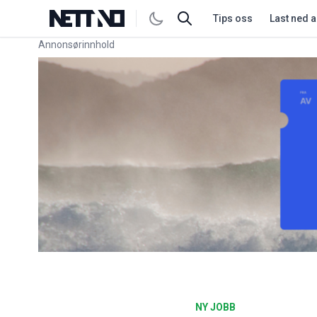
Tips oss
Last ned 
Annonsørinnhold
Link for annonse
NY JOBB