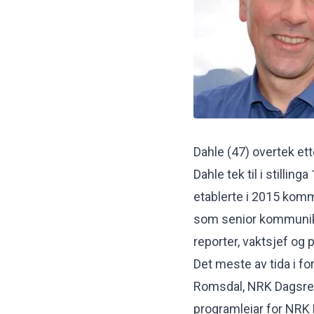
Dahle (47) overtek et
Dahle tek til i stillin
etablerte i 2015 komm
som senior kommunika
reporter, vaktsjef og
Det meste av tida i f
Romsdal, NRK Dagsrev
programleiar for NRK 