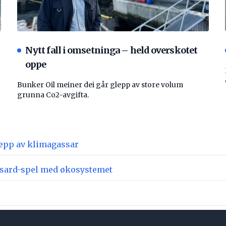
Nytt fall i omsetninga – held overskotet
oppe
Bunker Oil meiner dei går glepp av store volum
grunna Co2-avgifta.
slepp av klimagassar
asard-spel med økosystemet