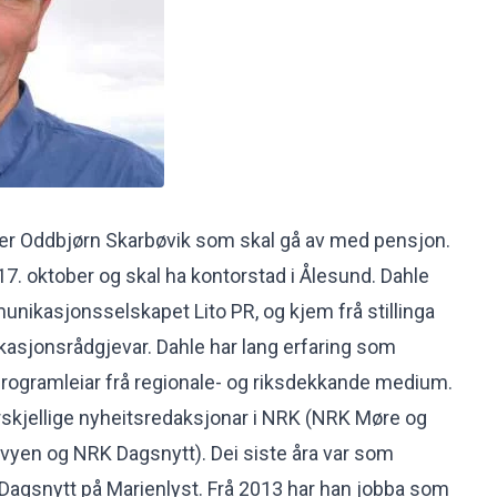
ter Oddbjørn Skarbøvik som skal gå av med pensjon.
ga 17. oktober og skal ha kontorstad i Ålesund. Dahle
unikasjonsselskapet Lito PR, og kjem frå stillinga
sjonsrådgjevar. Dahle har lang erfaring som
 programleiar frå regionale- og riksdekkande medium.
orskjellige nyheitsredaksjonar i NRK (NRK Møre og
yen og NRK Dagsnytt). Dei siste åra var som
Dagsnytt på Marienlyst. Frå 2013 har han jobba som