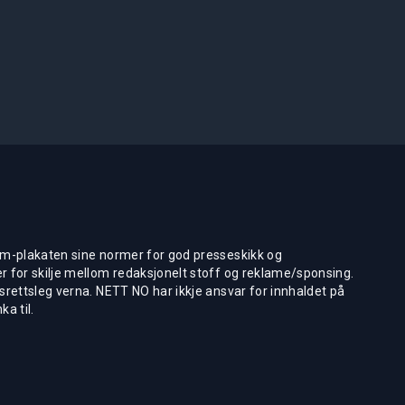
m-plakaten sine normer for god presseskikk og
 for skilje mellom redaksjonelt stoff og reklame/sponsing.
rettsleg verna. NETT NO har ikkje ansvar for innhaldet på
ka til.