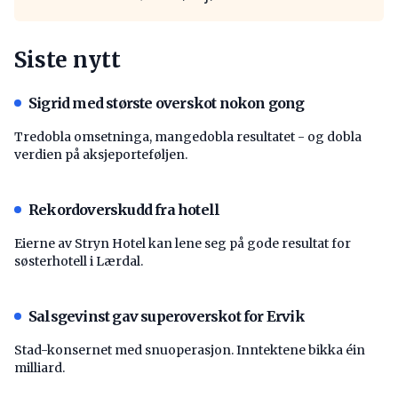
Siste nytt
Sigrid med største overskot nokon gong
Tredobla omsetninga, mangedobla resultatet - og dobla
verdien på aksjeporteføljen.
Rekordoverskudd fra hotell
Eierne av Stryn Hotel kan lene seg på gode resultat for
søsterhotell i Lærdal.
Salsgevinst gav superoverskot for Ervik
Stad-konsernet med snuoperasjon. Inntektene bikka éin
milliard.