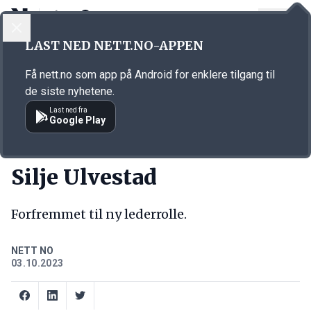
LOGG INN
MENY
Annonsørinnhold
LAST NED NETT.NO-APPEN
Link for annonse
Få nett.no som app på Android for enklere tilgang til
de siste nyhetene.
Last ned fra
Google Play
NY JOBB
Silje Ulvestad
Forfremmet til ny lederrolle.
NETT NO
03.10.2023