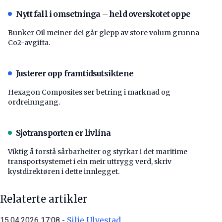
Nytt fall i omsetninga – held overskotet oppe
Bunker Oil meiner dei går glepp av store volum grunna
Co2-avgifta.
Justerer opp framtidsutsiktene
Hexagon Composites ser betring i marknad og
ordreinngang.
Sjøtransporten er livlina
Viktig å forstå ­sårbarheiter og styrkar i det maritime
transport­systemet i ein meir uttrygg verd, skriv
kystdirektøren i dette innlegget.
Relaterte artikler
Silje Ulvestad
15.04.2026 17:08 -