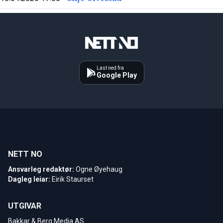
Last ned fra
Google Play
NETT NO
Ansvarleg redaktør:
Ogne Øyehaug
Dagleg leiar:
Eirik Staurset
UTGIVAR
Bakkar & Berg Media AS