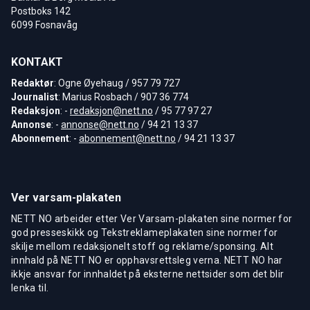
Postboks 142
6099 Fosnavåg
KONTAKT
Redaktør
: Ogne Øyehaug / 957 79 727
Journalist
: Marius Rosbach / 907 36 774
Redaksjon
: -
redaksjon@nett.no
/ 95 77 97 27
Annonse
: -
annonse@nett.no
/ 94 21 13 37
Abonnement
: -
abonnement@nett.no
/ 94 21 13 37
Ver varsam-plakaten
NETT NO arbeider etter Ver Varsam-plakaten sine normer for
god presseskikk og Tekstreklameplakaten sine normer for
skilje mellom redaksjonelt stoff og reklame/sponsing. Alt
innhald på NETT NO er opphavsrettsleg verna. NETT NO har
ikkje ansvar for innhaldet på eksterne nettsider som det blir
lenka til.