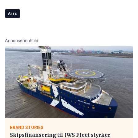
Vard
Annonsørinnhold
BRAND STORIES
Skipsfinansering til IWS Fleet styrker