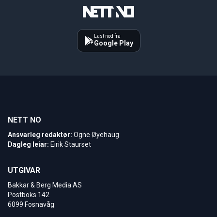
Last ned fra
Google Play
NETT NO
Ansvarleg redaktør:
Ogne Øyehaug
Dagleg leiar:
Eirik Staurset
UTGIVAR
Bakkar & Berg Media AS
Postboks 142
6099 Fosnavåg