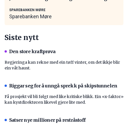
SPAREBANKEN MØRE
Sparebanken Møre
Siste nytt
Den store kraftprøva
Regjeringa kan rekne med ein tøff vinter, om det ikkje blir
ein våt haust.
Riggar seg for å unngå sprekk på skipstunnelen
Få prosjekt vil bli følgt med like kritiske blikk. Ein «x-faktor»
kan kystdirektøren likevel gjere lite med.
Satser nye millioner på restråstoff