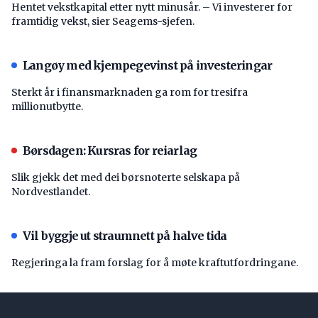
Hentet vekstkapital etter nytt minusår. – Vi investerer for
framtidig vekst, sier Seagems-sjefen.
Langøy med kjempegevinst på investeringar
Sterkt år i finansmarknaden ga rom for tresifra
millionutbytte.
Børsdagen: Kursras for reiarlag
Slik gjekk det med dei børsnoterte selskapa på
Nordvestlandet.
Vil byggje ut straumnett på halve tida
Regjeringa la fram forslag for å møte kraftutfordringane.