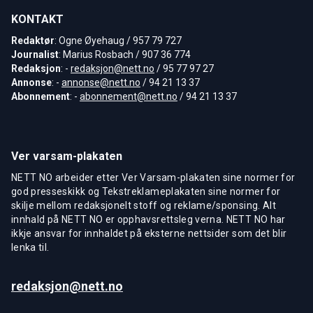
KONTAKT
Redaktør
: Ogne Øyehaug / 957 79 727
Journalist
: Marius Rosbach / 907 36 774
Redaksjon
: -
redaksjon@nett.no
/ 95 77 97 27
Annonse
: -
annonse@nett.no
/ 94 21 13 37
Abonnement
: -
abonnement@nett.no
/ 94 21 13 37
Ver varsam-plakaten
NETT NO arbeider etter Ver Varsam-plakaten sine normer for
god presseskikk og Tekstreklameplakaten sine normer for
skilje mellom redaksjonelt stoff og reklame/sponsing. Alt
innhald på NETT NO er opphavsrettsleg verna. NETT NO har
ikkje ansvar for innhaldet på eksterne nettsider som det blir
lenka til.
redaksjon@nett.no