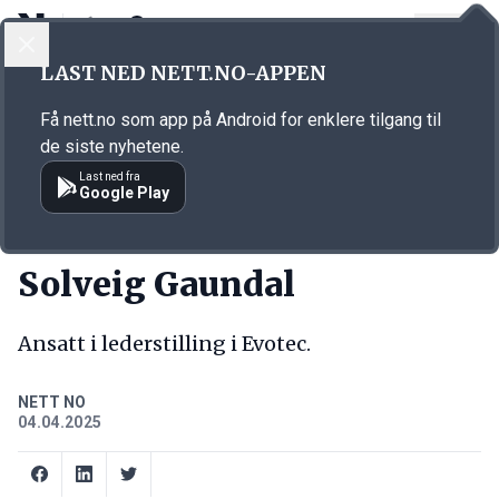
LOGG INN
MENY
Annonsørinnhold
LAST NED NETT.NO-APPEN
Link for annonse
Få nett.no som app på Android for enklere tilgang til
de siste nyhetene.
Last ned fra
Google Play
NY JOBB
Solveig Gaundal
Ansatt i lederstilling i Evotec.
NETT NO
04.04.2025