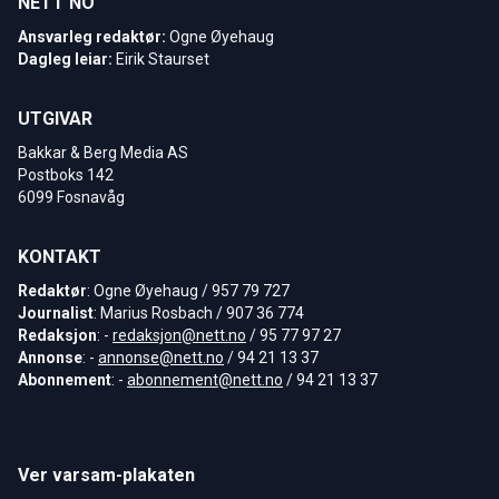
NETT NO
Ansvarleg redaktør:
Ogne Øyehaug
Dagleg leiar:
Eirik Staurset
UTGIVAR
Bakkar & Berg Media AS
Postboks 142
6099 Fosnavåg
KONTAKT
Redaktør
: Ogne Øyehaug / 957 79 727
Journalist
: Marius Rosbach / 907 36 774
Redaksjon
: -
redaksjon@nett.no
/ 95 77 97 27
Annonse
: -
annonse@nett.no
/ 94 21 13 37
Abonnement
: -
abonnement@nett.no
/ 94 21 13 37
Ver varsam-plakaten