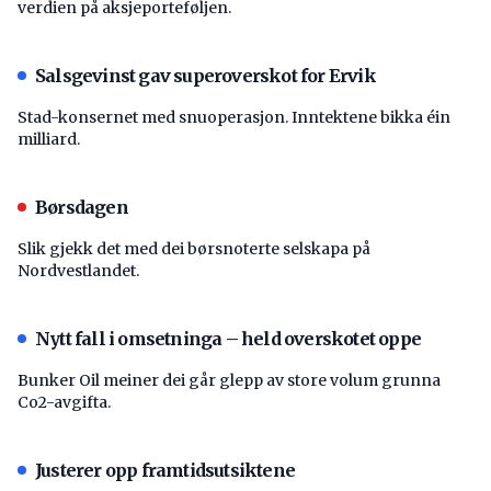
verdien på aksjeporteføljen.
Salsgevinst gav superoverskot for Ervik
Stad-konsernet med snuoperasjon. Inntektene bikka éin
milliard.
Børsdagen
Slik gjekk det med dei børsnoterte selskapa på
Nordvestlandet.
Nytt fall i omsetninga – held overskotet oppe
Bunker Oil meiner dei går glepp av store volum grunna
Co2-avgifta.
Justerer opp framtidsutsiktene