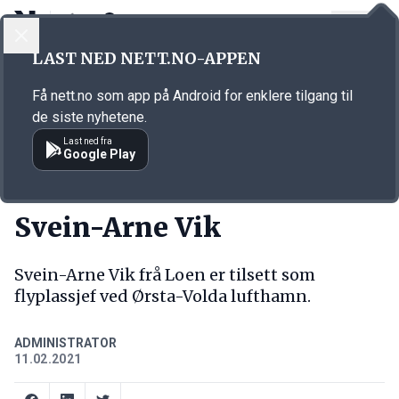
LOGG INN
MENY
Annonsørinnhold
LAST NED NETT.NO-APPEN
Link for annonse
Få nett.no som app på Android for enklere tilgang til
de siste nyhetene.
Last ned fra
Google Play
NY JOBB
Svein-Arne Vik
Svein-Arne Vik frå Loen er tilsett som
flyplassjef ved Ørsta-Volda lufthamn.
ADMINISTRATOR
11.02.2021