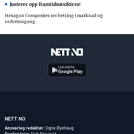
Justerer opp framtidsutsiktene
Hexagon Composites ser betring i marknad og
ordreinngang.
Last ned fra
Google Play
NETT NO
Ansvarleg redaktør:
Ogne Øyehaug
Dagleg leiar:
Eirik Staurset