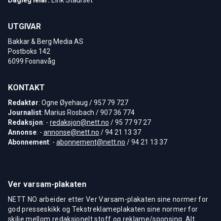
UTGIVAR
Bakkar & Berg Media AS
Postboks 142
6099 Fosnavåg
KONTAKT
Redaktør
: Ogne Øyehaug / 957 79 727
Journalist
: Marius Rosbach / 907 36 774
Redaksjon
: -
redaksjon@nett.no
/ 95 77 97 27
Annonse
: -
annonse@nett.no
/ 94 21 13 37
Abonnement
: -
abonnement@nett.no
/ 94 21 13 37
Ver varsam-plakaten
NETT NO arbeider etter Ver Varsam-plakaten sine normer for
god presseskikk og Tekstreklameplakaten sine normer for
skilje mellom redaksjonelt stoff og reklame/sponsing. Alt