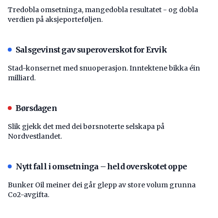
Tredobla omsetninga, mangedobla resultatet - og dobla
verdien på aksjeporteføljen.
Salsgevinst gav superoverskot for Ervik
Stad-konsernet med snuoperasjon. Inntektene bikka éin
milliard.
Børsdagen
Slik gjekk det med dei børsnoterte selskapa på
Nordvestlandet.
Nytt fall i omsetninga – held overskotet oppe
Bunker Oil meiner dei går glepp av store volum grunna
Co2-avgifta.