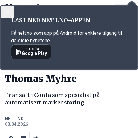
LOGG INN
MENY
Annonsørinnhold
LAST NED NETT.NO-APPEN
Link for annonse
Få nett.no som app på Android for enklere tilgang til
de siste nyhetene.
Last ned fra
Google Play
NY JOBB
Thomas Myhre
Er ansatt i Conta som spesialist på
automatisert markedsføring.
NETT NO
08.04.2026