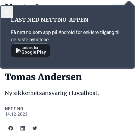
LOGG INN
MENY
Annonsørinnhold
LAST NED NETT.NO-APPEN
Link for annonse
Få nett.no som app på Android for enklere tilgang til
de siste nyhetene.
Last ned fra
Google Play
NY JOBB
Tomas Andersen
Ny sikkerhetsansvarlig i Localhost.
NETT NO
14.12.2023