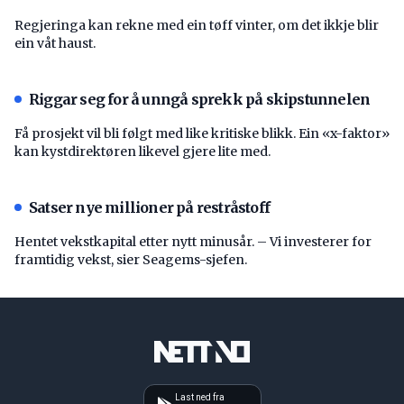
Regjeringa kan rekne med ein tøff vinter, om det ikkje blir
ein våt haust.
Riggar seg for å unngå sprekk på skipstunnelen
Få prosjekt vil bli følgt med like kritiske blikk. Ein «x-faktor»
kan kystdirektøren likevel gjere lite med.
Satser nye millioner på restråstoff
Hentet vekstkapital etter nytt minusår. – Vi investerer for
framtidig vekst, sier Seagems-sjefen.
Last ned fra