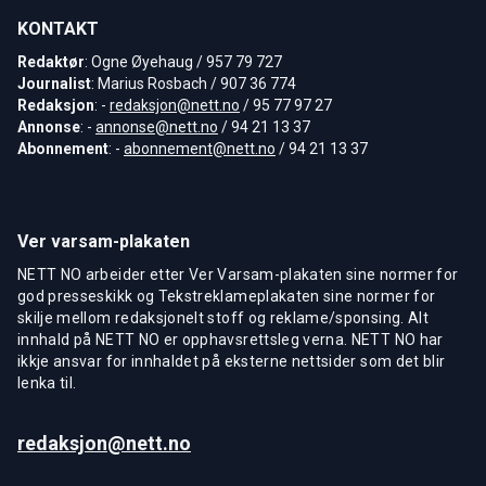
KONTAKT
Redaktør
: Ogne Øyehaug / 957 79 727
Journalist
: Marius Rosbach / 907 36 774
Redaksjon
: -
redaksjon@nett.no
/ 95 77 97 27
Annonse
: -
annonse@nett.no
/ 94 21 13 37
Abonnement
: -
abonnement@nett.no
/ 94 21 13 37
Ver varsam-plakaten
NETT NO arbeider etter Ver Varsam-plakaten sine normer for
god presseskikk og Tekstreklameplakaten sine normer for
skilje mellom redaksjonelt stoff og reklame/sponsing. Alt
innhald på NETT NO er opphavsrettsleg verna. NETT NO har
ikkje ansvar for innhaldet på eksterne nettsider som det blir
lenka til.
redaksjon@nett.no