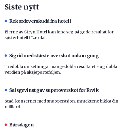
Siste nytt
Rekordoverskudd fra hotell
Eierne av Stryn Hotel kan lene seg på gode resultat for
søsterhotell i Lærdal.
Sigrid med største overskot nokon gong
Tredobla omsetninga, mangedobla resultatet - og dobla
verdien på aksjeporteføljen.
Salsgevinst gav superoverskot for Ervik
Stad-konsernet med snuoperasjon. Inntektene bikka éin
milliard.
Børsdagen