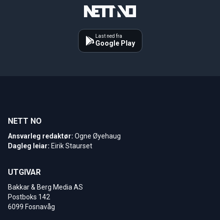
Last ned fra
Google Play
NETT NO
Ansvarleg redaktør:
Ogne Øyehaug
Dagleg leiar:
Eirik Staurset
UTGIVAR
Bakkar & Berg Media AS
Postboks 142
6099 Fosnavåg