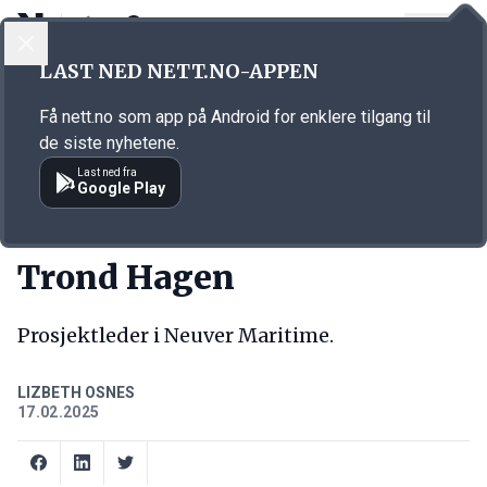
LOGG INN
MENY
Annonsørinnhold
LAST NED NETT.NO-APPEN
Link for annonse
Få nett.no som app på Android for enklere tilgang til
de siste nyhetene.
Last ned fra
Google Play
NY JOBB
Trond Hagen
Prosjektleder i Neuver Maritime.
LIZBETH OSNES
17.02.2025