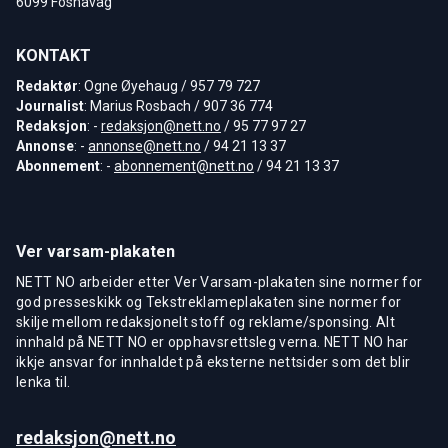
6099 Fosnavåg
KONTAKT
Redaktør
: Ogne Øyehaug / 957 79 727
Journalist
: Marius Rosbach / 907 36 774
Redaksjon
: -
redaksjon@nett.no
/ 95 77 97 27
Annonse
: -
annonse@nett.no
/ 94 21 13 37
Abonnement
: -
abonnement@nett.no
/ 94 21 13 37
Ver varsam-plakaten
NETT NO arbeider etter Ver Varsam-plakaten sine normer for
god presseskikk og Tekstreklameplakaten sine normer for
skilje mellom redaksjonelt stoff og reklame/sponsing. Alt
innhald på NETT NO er opphavsrettsleg verna. NETT NO har
ikkje ansvar for innhaldet på eksterne nettsider som det blir
lenka til.
redaksjon@nett.no