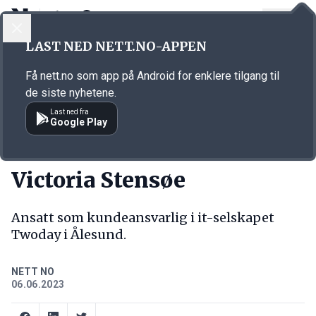
LOGG INN
MENY
Annonsørinnhold
LAST NED NETT.NO-APPEN
Link for annonse
Få nett.no som app på Android for enklere tilgang til
de siste nyhetene.
Last ned fra
Google Play
NY JOBB
Victoria Stensøe
Ansatt som kundeansvarlig i it-selskapet
Twoday i Ålesund.
NETT NO
06.06.2023