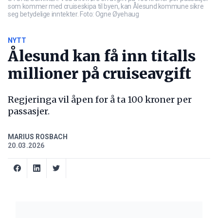
som kommer med cruiseskipa til byen, kan Ålesund kommune sikre
seg betydelige inntekter. Foto: Ogne Øyehaug
NYTT
Ålesund kan få inn titalls
millioner på cruiseavgift
Regjeringa vil åpen for å ta 100 kroner per
passasjer.
MARIUS ROSBACH
20.03.2026