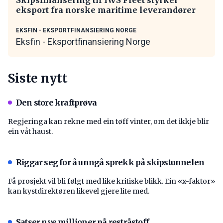
eksport fra norske maritime leverandører
EKSFIN - EKSPORTFINANSIERING NORGE
Eksfin - Eksportfinansiering Norge
Siste nytt
Den store kraftprøva
Regjeringa kan rekne med ein tøff vinter, om det ikkje blir
ein våt haust.
Riggar seg for å unngå sprekk på skipstunnelen
Få prosjekt vil bli følgt med like kritiske blikk. Ein «x-faktor»
kan kystdirektøren likevel gjere lite med.
Satser nye millioner på restråstoff