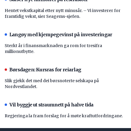
Hentet vekstkapital etter nytt minusår. – Vi investerer for
framtidig vekst, sier Seagems-sjefen.
Langøy med kjempegevinst på investeringar
Sterkt år i finansmarknaden ga rom for tresifra
millionutbytte.
Børsdagen: Kursras for reiarlag
Slik gjekk det med dei børsnoterte selskapa på
Nordvestlandet.
Vil byggje ut straumnett på halve tida
Regjeringa la fram forslag for å møte kraftutfordringane.