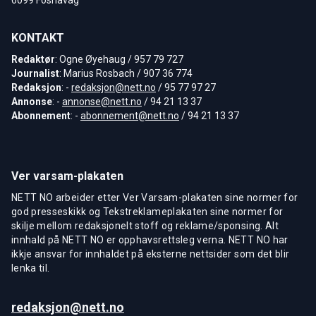
KONTAKT
Redaktør
: Ogne Øyehaug / 957 79 727
Journalist
: Marius Rosbach / 907 36 774
Redaksjon
: -
redaksjon@nett.no
/ 95 77 97 27
Annonse
: -
annonse@nett.no
/ 94 21 13 37
Abonnement
: -
abonnement@nett.no
/ 94 21 13 37
Ver varsam-plakaten
NETT NO arbeider etter Ver Varsam-plakaten sine normer for
god presseskikk og Tekstreklameplakaten sine normer for
skilje mellom redaksjonelt stoff og reklame/sponsing. Alt
innhald på NETT NO er opphavsrettsleg verna. NETT NO har
ikkje ansvar for innhaldet på eksterne nettsider som det blir
lenka til.
redaksjon@nett.no