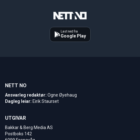
Last ned fra
Google Play
NETT NO
Ansvarleg redaktør:
Ogne Øyehaug
Dagleg leiar:
Eirik Staurset
UTGIVAR
Bakkar & Berg Media AS
Postboks 142
6099 Fosnavåg