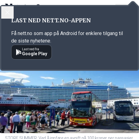
LOGG INN
MENY
Annonsørinnhold
LAST NED NETT.NO-APPEN
Link for annonse
Få nett.no som app på Android for enklere tilgang til
de siste nyhetene.
Last ned fra
Google Play
STORE SUMMER: Ved å innføre en avgift på 100 kroner per passasjer