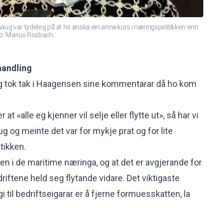
haug var tydeleg på at ho ønska ein anna kurs i næringspolitikken enn
oto: Marius Rosbach
handling
aug tok tak i Haagensen sine kommentarar då ho kom
t «alle eg kjenner vil selje eller flytte ut», så har vi
ug og meinte det var for mykje prat og for lite
itikken.
en i de maritime næringa, og at det er avgjerande for
iftene held seg flytande vidare. Det viktigaste
gi til bedriftseigarar er å fjerne formuesskatten, la