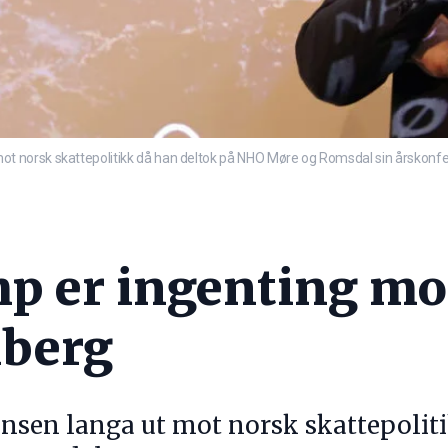
 norsk skattepolitikk då han deltok på NHO Møre og Romsdal sin årskonfe
p er ingenting mo
nberg
sen langa ut mot norsk skattepoliti