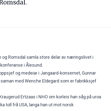
Romsdal.
og Romsdal samla store delar av næringslivet i
e konferanse i Ålesund.
toppsjef og medeiar i Jangaard-konsernet, Gunnar
 saman med Wenche Eldegard som er fabrikksjef
Kraugerud Ertzaas i NHO om korleis han såg på uroa
a toll frå USA, langa han ut mot norsk