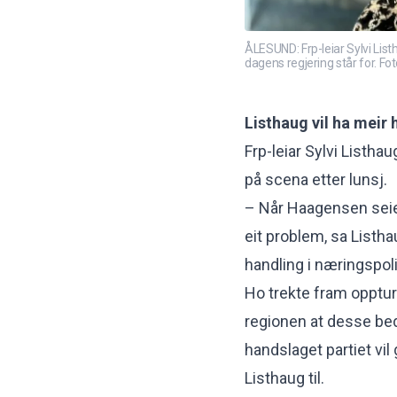
ÅLESUND: Frp-leiar Sylvi List
dagens regjering står for. F
Listhaug vil ha meir 
Frp-leiar Sylvi Listh
på scena etter lunsj.
– Når Haagensen seier a
eit problem, sa Listha
handling i næringspol
Ho trekte fram opptur
regionen at desse bedr
handslaget partiet vil 
Listhaug til.