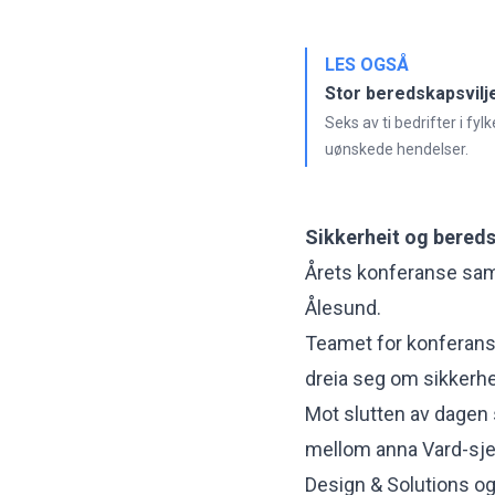
LES OGSÅ
Stor beredskapsvilj
Seks av ti bedrifter i fy
uønskede hendelser.
Sikkerheit og bered
Årets konferanse saml
Ålesund.
Teamet for konferanse
dreia seg om sikkerhe
Mot slutten av dagen s
mellom anna Vard-sjef
Design & Solutions og