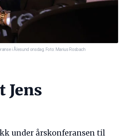
ranse i Ålesund onsdag. Foto: Marius Rosbach
t Jens
kk under årskonferansen til