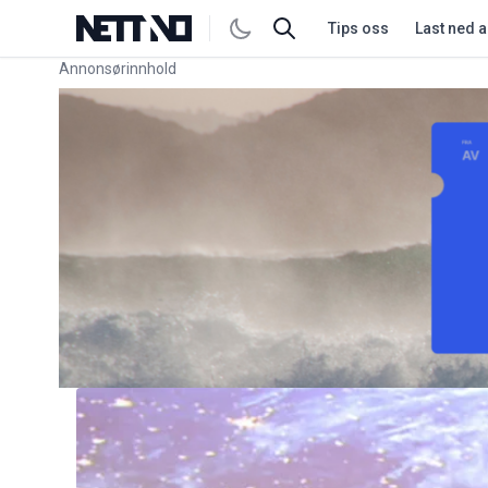
Tips oss
Last ned 
Annonsørinnhold
Link for annonse