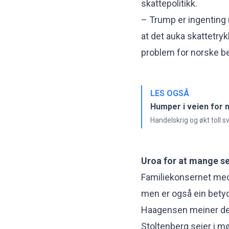
skattepolitikk.
– Trump er ingenting
at det auka skattetryk
problem for norske bed
LES OGSÅ
Humper i veien for 
Handelskrig og økt toll s
Uroa for at mange sel
Familiekonsernet med b
men er også ein betyd
Haagensen meiner det
Stoltenberg seier i mø