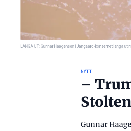
LANGA UT: Gunnar Haagensen i Jangaard-konsernet langa ut mot
NYTT
– Trum
Stolte
Gunnar Haagen