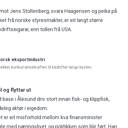
 mot Jens Stoltenberg, svara Haagensen og peika på
ket frå norske styresmakter, er eit langt større
riftseigarar, enn tollen frå USA.
norsk eksportindustri
vekker konkurransekraften til bedrifter langs kysten.
 og flyttar ut
ase i Ålesund driv stort innan fisk- og klippfisk,
eleg aktør i eigedom.
 er eit misforhold mellom kva finansminister
te med næringslivet, og politikken som blir ført. Han