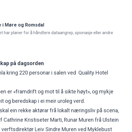
e i Møre og Romsdal
lket har planer for å håndtere dataangrep, spionasje eller andre
skap på dagsorden
a kring 220 personar i salen ved Quality Hotel
n er «framdrift og mot til å sikte høyt», og mykje
it og beredskap i ei meir uroleg verd.
kal ein rekke aktørar frå lokalt næringsliv på scena,
 Cathrine Kristiseter Marti, Runar Muren frå Ulstein
 verftsdirektør Leiv Sindre Muren ved Myklebust