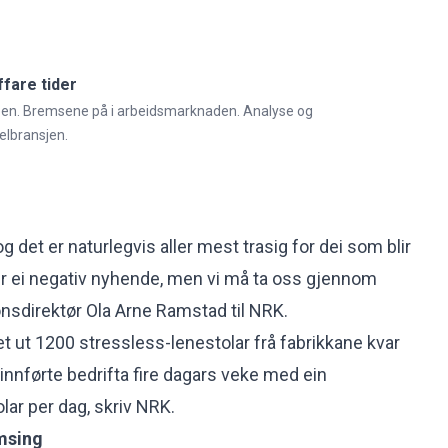
fare tider
n. Bremsene på i arbeidsmarknaden. Analyse og
elbransjen.
og det er naturlegvis aller mest trasig for dei som blir
er ei negativ nyhende, men vi må ta oss gjennom
nsdirektør Ola Arne Ramstad til NRK
.
t ut 1200 stressless-lenestolar frå fabrikkane kvar
n innførte bedrifta fire dagars veke med ein
lar per dag, skriv NRK.
msing