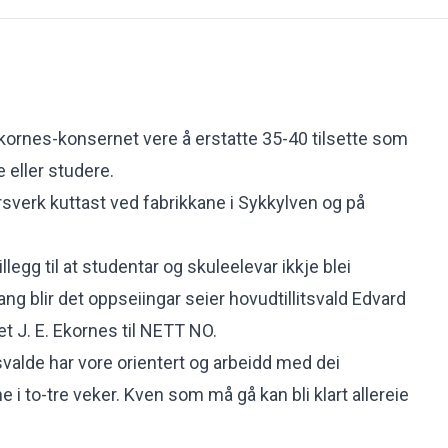
 Ekornes-konsernet vere å erstatte 35-40 tilsette som
e eller studere.
rsverk kuttast ved fabrikkane i Sykkylven og på
legg til at studentar og skuleelevar ikkje blei
ng blir det oppseiingar seier hovudtillitsvald Edvard
t J. E. Ekornes til NETT NO.
tsvalde har vore orientert og arbeidd med dei
i to-tre veker. Kven som må gå kan bli klart allereie