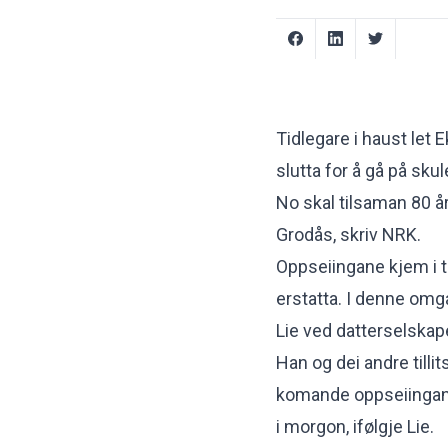
Tidlegare i haust let
slutta for å gå på skul
No skal tilsaman 80 å
Grodås, skriv NRK.
Oppseiingane kjem i til
erstatta. I denne omga
Lie ved datterselskape
Han og dei andre tilli
komande oppseiingane 
i morgon, ifølgje Lie.