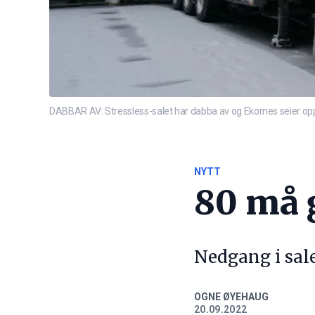
DABBAR AV: Stressless-salet har dabba av og Ekornes seier opp
NYTT
80 må 
Nedgang i sale
OGNE ØYEHAUG
20.09.2022