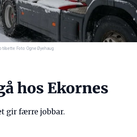
 tilsette. Foto: Ogne Øyehaug
gå hos Ekornes
t gir færre jobbar.