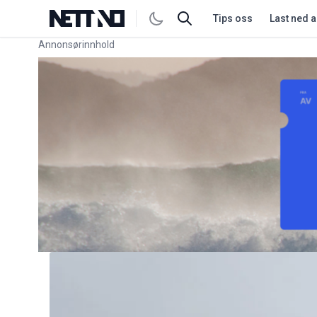
Tips oss
Last ned 
Annonsørinnhold
Link for annonse