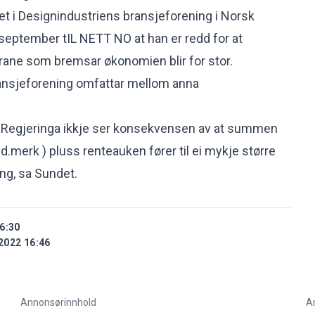
et i Designindustriens bransjeforening i Norsk
i september tIL NETT NO at han er redd for at
rane som bremsar økonomien blir for stor.
ansjeforening omfattar mellom anna
at Regjeringa ikkje ser konsekvensen av at summen
d.merk ) pluss renteauken fører til ei mykje større
eng, sa Sundet.
6:30
2022 16:46
Annonsørinnhold
A