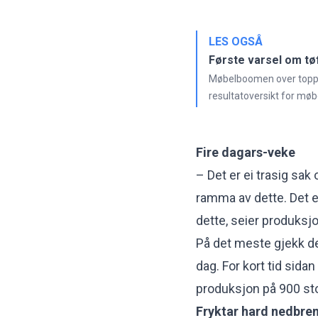
LES OGSÅ
Første varsel om tøf
Møbelboomen over toppe
resultatoversikt for møb
Fire dagars-veke
– Det er ei trasig sak 
ramma av dette. Det 
dette,
seier produksjo
På det meste gjekk de
dag. For kort tid sida
produksjon på 900 sto
Fryktar hard nedbre