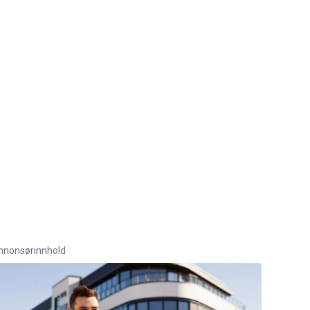
nnonsørinnhold