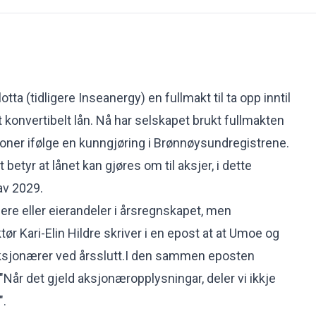
otta (tidligere Inseanergy) en fullmakt til ta opp inntil
et konvertibelt lån. Nå har selskapet brukt fullmakten
roner
ifølge en kunngjøring i Brønnøysundregistrene.
t betyr at lånet kan gjøres om til aksjer, i dette
 av 2029.
iere eller eierandeler i årsregnskapet, men
ør Kari-Elin Hildre skriver i en epost at at Umoe og
aksjonærer ved årsslutt.I den sammen eposten
 "Når det gjeld aksjonæropplysningar, deler vi ikkje
".