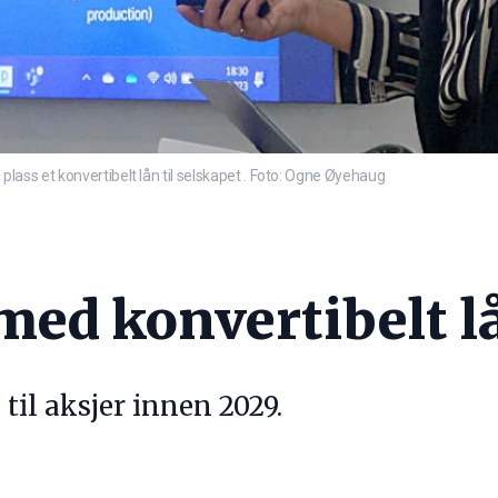
å plass et konvertibelt lån til selskapet . Foto: Ogne Øyehaug
med konvertibelt l
til aksjer innen 2029.