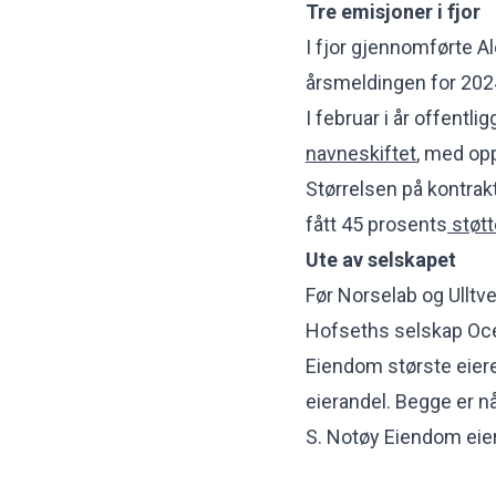
Tre emisjoner i fjor
I fjor gjennomførte Alo
årsmeldingen for 202
I februar i år offentl
navneskiftet
, med op
Størrelsen på kontrak
fått 45 prosents
støtt
Ute av selskapet
Før Norselab og Ullt
Hofseths selskap Oce
Eiendom største eiere
eierandel. Begge er n
S. Notøy Eiendom eie