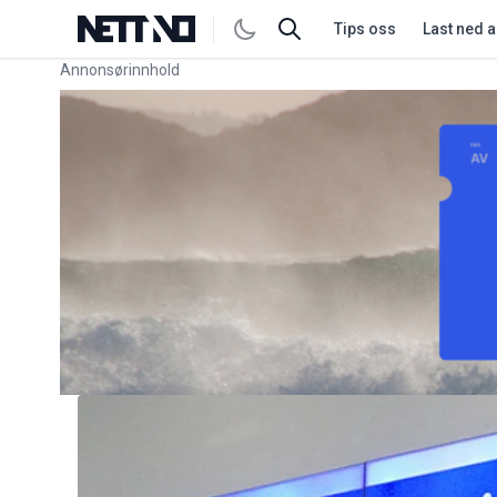
Tips oss
Last ned 
Annonsørinnhold
Link for annonse