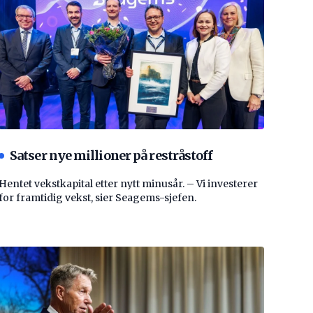
Satser nye millioner på restråstoff
Hentet vekstkapital etter nytt minusår. – Vi investerer
for framtidig vekst, sier Seagems-sjefen.