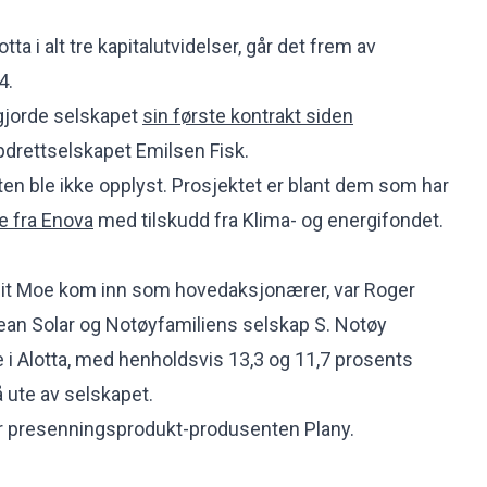
tta i alt tre kapitalutvidelser, går det frem av
4.
iggjorde selskapet
sin første kontrakt siden
pdrettselskapet Emilsen Fisk.
ten ble ikke opplyst. Prosjektet er blant dem som har
e fra Enova
med tilskudd fra Klima- og energifondet.
veit Moe kom inn som hovedaksjonærer, var Roger
an Solar og Notøyfamiliens selskap S. Notøy
 i Alotta, med henholdsvis 13,3 og 11,7 prosents
å ute av selskapet.
r presenningsprodukt-produsenten Plany.