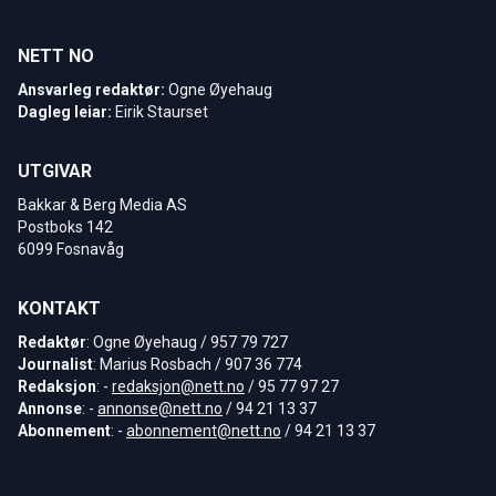
NETT NO
Ansvarleg redaktør:
Ogne Øyehaug
Dagleg leiar:
Eirik Staurset
UTGIVAR
Bakkar & Berg Media AS
Postboks 142
6099 Fosnavåg
KONTAKT
Redaktør
: Ogne Øyehaug / 957 79 727
Journalist
: Marius Rosbach / 907 36 774
Redaksjon
: -
redaksjon@nett.no
/ 95 77 97 27
Annonse
: -
annonse@nett.no
/ 94 21 13 37
Abonnement
: -
abonnement@nett.no
/ 94 21 13 37