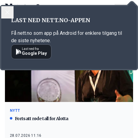
LOGG INN
MENY
LAST NED NETT.NO-APPEN
Emne: Alotta
Få nett.no som app på Android for enklere tilgang til
de siste nyhetene.
Last ned fra
Google Play
NYTT
Fortsatt røde tall for Alotta
28.07.2026 11:16