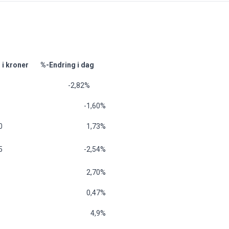
 i kroner
%-Endring i dag
-2,82%
-1,60%
0
1,73%
5
-2,54%
2,70%
0,47%
4,9%