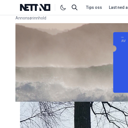
Tips oss
Last ned 
Annonsørinnhold
Link for annonse