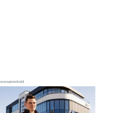
nnonsørinnhold