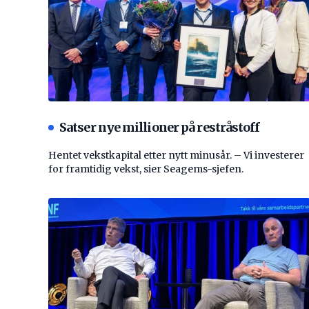
Satser nye millioner på restråstoff
Hentet vekstkapital etter nytt minusår. – Vi investerer
for framtidig vekst, sier Seagems-sjefen.