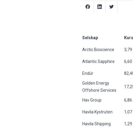
Selskap
Kurs
Arctic Bioscience
3,79
Atlantic Sapphire
6,60
Endúr
82,4
Golden Energy
17,2
Offshore Services
Hav Group
6,86
Havila Kystruten
1,07
Havila Shipping
1,29