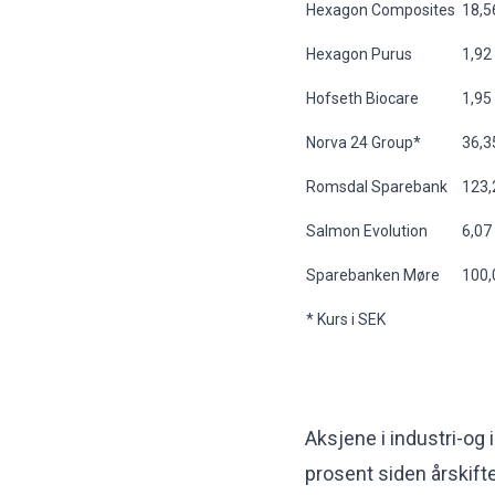
Hexagon Composites
18,5
Hexagon Purus
1,92
Hofseth Biocare
1,95
Norva 24 Group*
36,3
Romsdal Sparebank
123,
Salmon Evolution
6,07
Sparebanken Møre
100,
* Kurs i SEK
Aksjene i industri-og
prosent siden årskift