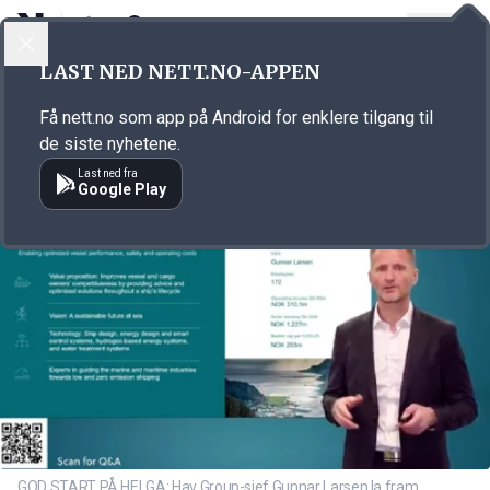
LOGG INN
MENY
Annonsørinnhold
LAST NED NETT.NO-APPEN
Link for annonse
Få nett.no som app på Android for enklere tilgang til
de siste nyhetene.
Last ned fra
Google Play
GOD START PÅ HELGA: Hav Group-sjef Gunnar Larsen la fram