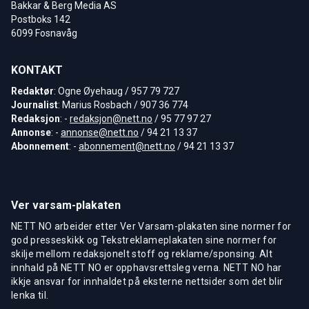
Bakkar & Berg Media AS
Postboks 142
6099 Fosnavåg
KONTAKT
Redaktør
: Ogne Øyehaug / 957 79 727
Journalist
: Marius Rosbach / 907 36 774
Redaksjon
: -
redaksjon@nett.no
/ 95 77 97 27
Annonse
: -
annonse@nett.no
/ 94 21 13 37
Abonnement
: -
abonnement@nett.no
/ 94 21 13 37
Ver varsam-plakaten
NETT NO arbeider etter Ver Varsam-plakaten sine normer for
god presseskikk og Tekstreklameplakaten sine normer for
skilje mellom redaksjonelt stoff og reklame/sponsing. Alt
innhald på NETT NO er opphavsrettsleg verna. NETT NO har
ikkje ansvar for innhaldet på eksterne nettsider som det blir
lenka til.