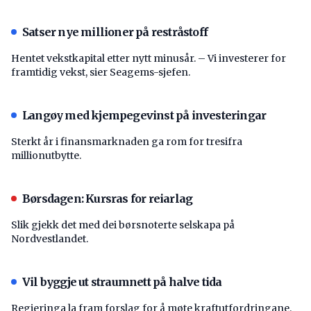
Satser nye millioner på restråstoff
Hentet vekstkapital etter nytt minusår. – Vi investerer for
framtidig vekst, sier Seagems-sjefen.
Langøy med kjempegevinst på investeringar
Sterkt år i finansmarknaden ga rom for tresifra
millionutbytte.
Børsdagen: Kursras for reiarlag
Slik gjekk det med dei børsnoterte selskapa på
Nordvestlandet.
Vil byggje ut straumnett på halve tida
Regjeringa la fram forslag for å møte kraftutfordringane.