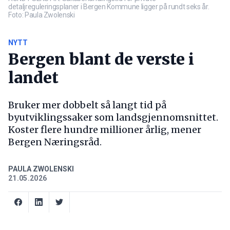
detaljreguleringsplaner i Bergen Kommune ligger på rundt seks år.
Foto: Paula Zwolenski
NYTT
Bergen blant de verste i
landet
Bruker mer dobbelt så langt tid på
byutviklingssaker som landsgjennomsnittet.
Koster flere hundre millioner årlig, mener
Bergen Næringsråd.
PAULA ZWOLENSKI
21.05.2026