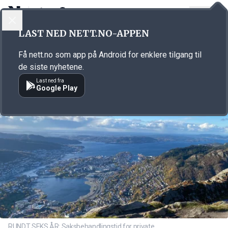
LOGG INN
MENY
Annonsørinnhold
LAST NED NETT.NO-APPEN
Link for annonse
Få nett.no som app på Android for enklere tilgang til
de siste nyhetene.
Last ned fra
Google Play
RUNDT SEKS ÅR: Saksbehandlingstid for private