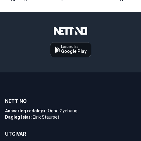
Last ned fra
Google Play
NETT NO
Ansvarleg redaktør:
Ogne Øyehaug
Dagleg leiar:
Eirik Staurset
UTGIVAR