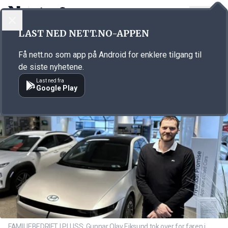
LOGG INN
MENY
Annonsørinnhold
LAST NED NETT.NO-APPEN
Link for annonse
Få nett.no som app på Android for enklere tilgang til
de siste nyhetene.
Last ned fra
Google Play
FAMILIEBEDRIFT I PLUSS: Gunnar Olav Eiksund tok over for faren i