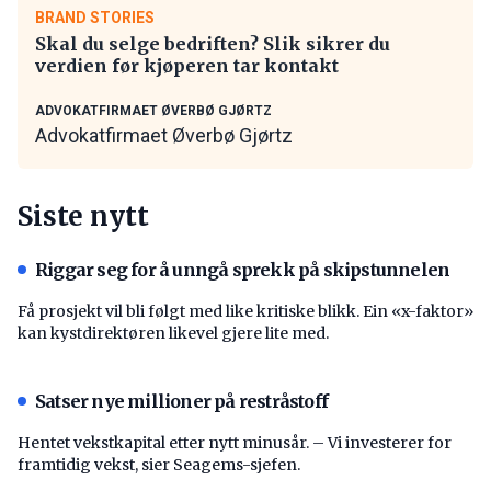
BRAND STORIES
Skal du selge bedriften? Slik sikrer du
verdien før kjøperen tar kontakt
ADVOKATFIRMAET ØVERBØ GJØRTZ
Advokatfirmaet Øverbø Gjørtz
Siste nytt
Riggar seg for å unngå sprekk på skipstunnelen
Få prosjekt vil bli følgt med like kritiske blikk. Ein «x-faktor»
kan kystdirektøren likevel gjere lite med.
Satser nye millioner på restråstoff
Hentet vekstkapital etter nytt minusår. – Vi investerer for
framtidig vekst, sier Seagems-sjefen.