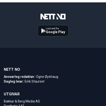
Last ned fra
Google Play
NETT NO
Ansvarleg redaktør:
Ogne Øyehaug
Dagleg leiar:
Eirik Staurset
UTGIVAR
Bakkar & Berg Media AS
Postboks 142