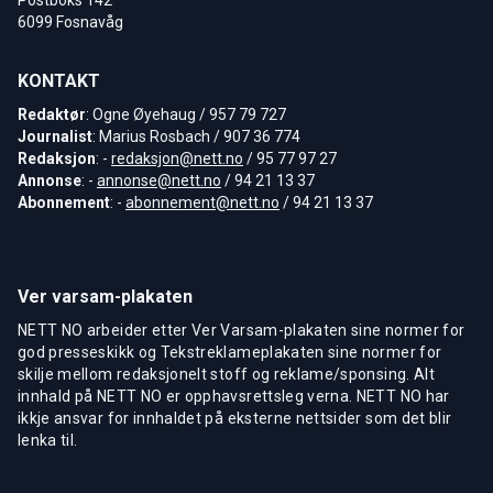
6099 Fosnavåg
KONTAKT
Redaktør
: Ogne Øyehaug / 957 79 727
Journalist
: Marius Rosbach / 907 36 774
Redaksjon
: -
redaksjon@nett.no
/ 95 77 97 27
Annonse
: -
annonse@nett.no
/ 94 21 13 37
Abonnement
: -
abonnement@nett.no
/ 94 21 13 37
Ver varsam-plakaten
NETT NO arbeider etter Ver Varsam-plakaten sine normer for
god presseskikk og Tekstreklameplakaten sine normer for
skilje mellom redaksjonelt stoff og reklame/sponsing. Alt
innhald på NETT NO er opphavsrettsleg verna. NETT NO har
ikkje ansvar for innhaldet på eksterne nettsider som det blir
lenka til.