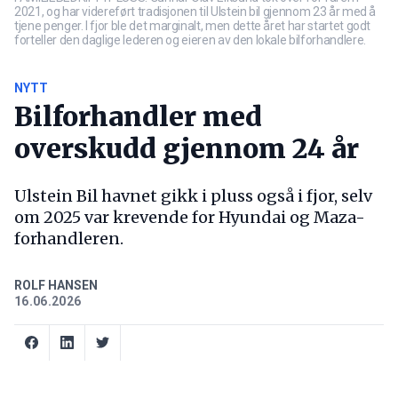
2021, og har videreført tradisjonen til Ulstein bil gjennom 23 år med å
tjene penger. I fjor ble det marginalt, men dette året har startet godt
forteller den daglige lederen og eieren av den lokale bilforhandlere.
NYTT
Bilforhandler med
overskudd gjennom 24 år
Ulstein Bil havnet gikk i pluss også i fjor, selv
om 2025 var krevende for Hyundai og Maza-
forhandleren.
ROLF HANSEN
16.06.2026