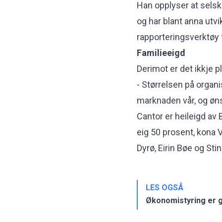
Han opplyser at selsk
og har blant anna utvi
rapporteringsverktøy 
Familieeigd
Derimot er det ikkje 
- Størrelsen på organ
marknaden vår, og øns
Cantor er heileigd a
eig 50 prosent, kona
Dyrø, Eirin Bøe og Sti
LES OGSÅ
Økonomistyring er g