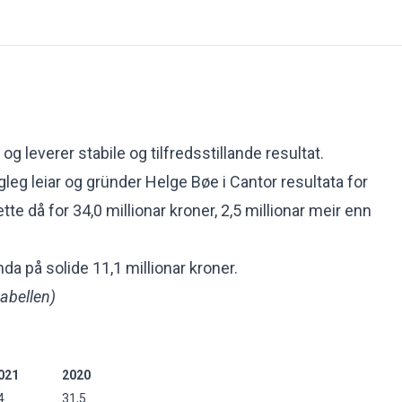
 og leverer stabile og tilfredsstillande resultat.
eg leiar og gründer Helge Bøe i Cantor resultata for
e då for 34,0 millionar kroner, 2,5 millionar meir enn
nda på solide 11,1 millionar kroner.
tabellen)
021
2020
4
31,5