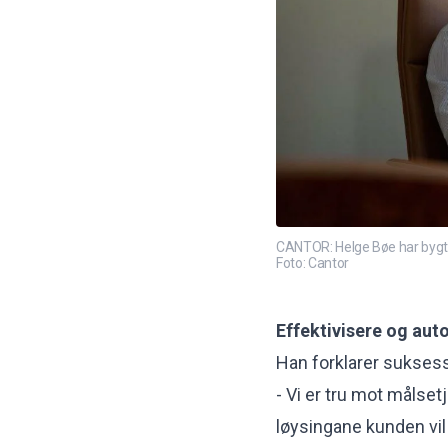
CANTOR: Helge Bøe har bygt o
Foto: Cantor
Effektivisere og aut
Han forklarer suksess
- Vi er tru mot målse
løysingane kunden vil 