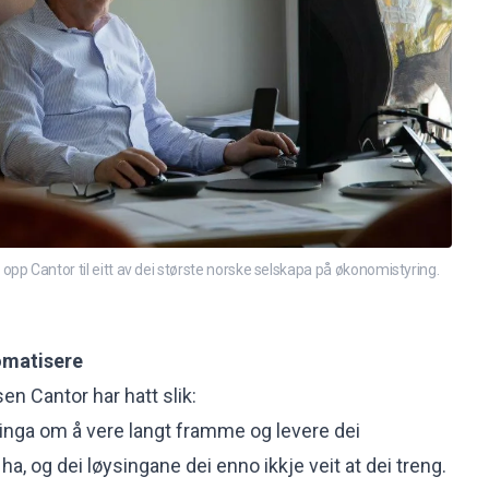
pp Cantor til eitt av dei største norske selskapa på økonomistyring.
omatisere
en Cantor har hatt slik:
tjinga om å vere langt framme og levere dei
ha, og dei løysingane dei enno ikkje veit at dei treng.