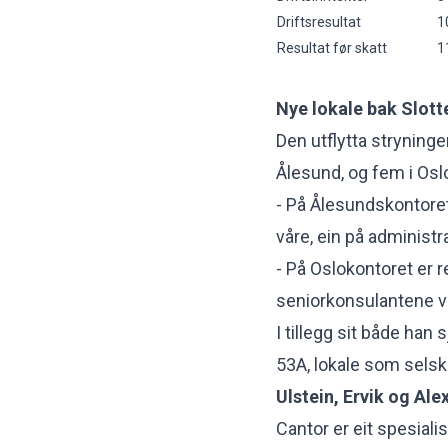
Driftsresultat
1
Resultat før skatt
1
Nye lokale bak Slott
Den utflytta stryninge
Ålesund, og fem i Osl
- På Ålesundskontoret 
våre, ein på administ
- På Oslokontoret er 
seniorkonsulantene vå
I tillegg sit både han
53A, lokale som selsk
Ulstein, Ervik og Al
Cantor er eit spesiali