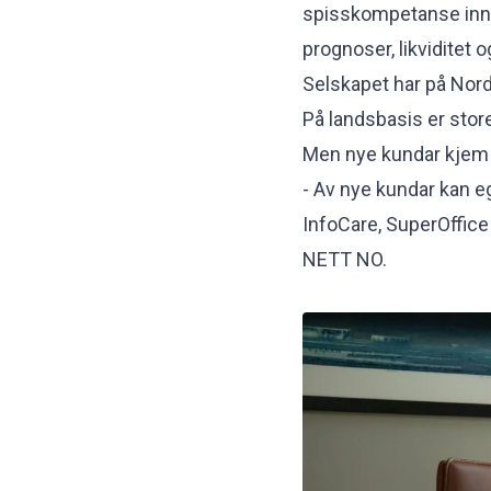
spisskompetanse inna
prognoser, likviditet 
Selskapet har på Nord
På landsbasis er stor
Men nye kundar kjem t
- Av nye kundar kan 
InfoCare, SuperOffice 
NETT NO.