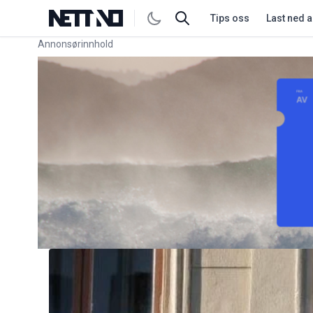
Tips oss
Last ned 
Annonsørinnhold
Link for annonse