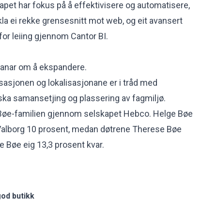
apet har fokus på å effektivisere og automatisere,
kla ei rekke grensesnitt mot web, og eit avansert
for leiing gjennom Cantor BI.
planar om å ekspandere.
isasjonen og lokalisasjonane er i tråd med
ka samansetjing og plassering av fagmiljø.
v Bøe-familien gjennom selskapet Hebco. Helge Bøe
 Valborg 10 prosent, medan døtrene Therese Bøe
ne Bøe eig 13,3 prosent kvar.
od butikk