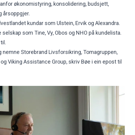
nfor økonomistyring, konsolidering, budsjett,
og årsoppgjer.
vestlandet kundar som Ulstein, Ervik og Alexandra.
e selskap som Tine, Vy, Obos og NHO på kundelista.
il.
eg nemne Storebrand Livsforsikring, Tomagruppen,
og Viking Assistance Group, skriv Bøe i ein epost til