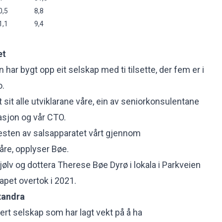
0,5
8,8
1,1
9,4
et
n har bygt opp eit selskap med ti tilsette, der fem er i
o.
sit alle utviklarane våre, ein av seniorkonsulentane
rasjon og vår CTO.
resten av salsapparatet vårt gjennom
re, opplyser Bøe.
 sjølv og dottera Therese Bøe Dyrø i lokala i Parkveien
apet overtok i 2021.
exandra
sert selskap som har lagt vekt på å ha