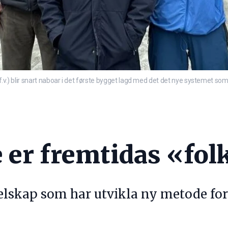
v.) blir snart naboar i det første bygget lagd med det det nye systemet som Geo
e er fremtidas «fo
elskap som har utvikla ny metode for