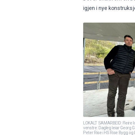
igjen i nye konstruksj
LOKALT SAMARBEID: Fleire lo
venstre: Dagleg leiar Georg 
Peter Rise i HS Rise Bygg og 