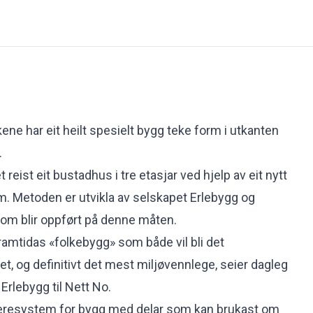
ekene har eit heilt spesielt bygg teke form i utkanten
.
et reist eit bustadhus i tre etasjar ved hjelp av eit nytt
. Metoden er utvikla av selskapet Erlebygg og
som blir oppført på denne måten.
framtidas «folkebygg» som både vil bli det
et, og definitivt det mest miljøvennlege, seier dagleg
 Erlebygg til Nett No.
beresystem for bygg med delar som kan brukast om