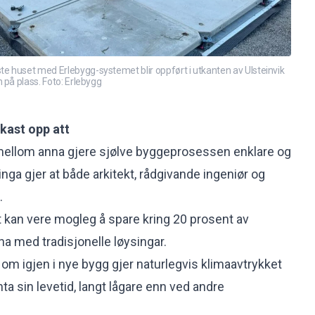
 huset med Erlebygg-systemet blir oppført i utkanten av Ulsteinvik
 på plass. Foto: Erlebygg
ukast opp att
ellom anna gjere sjølve byggeprosessen enklare og
ringa gjer at både arkitekt, rådgivande ingeniør og
.
t kan vere mogleg å spare kring 20 prosent av
 med tradisjonelle løysingar.
 om igjen i nye bygg gjer naturlegvis klimaavtrykket
a sin levetid, langt lågare enn ved andre