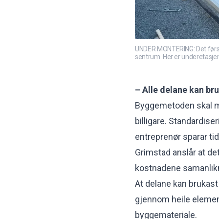
UNDER MONTERING: Det første
sentrum. Her er underetasjen
– Alle delane kan br
Byggemetoden skal m
billigare. Standardise
entreprenør sparar tid
Grimstad anslår at de
kostnadene samanlikna
At delane kan brukast
gjennom heile element
byggemateriale.