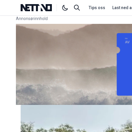
Tips oss
Last ned 
Annonsørinnhold
Link for annonse