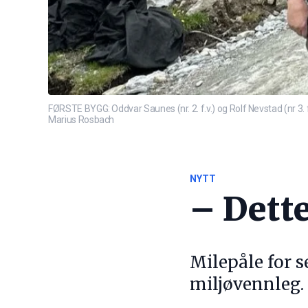
FØRSTE BYGG: Oddvar Saunes (nr. 2. f.v.) og Rolf Nevstad (nr 3. f.
Marius Rosbach
NYTT
– Dett
Milepåle for s
miljøvennleg.