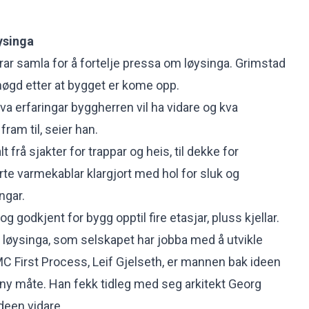
ysinga
rar samla for å fortelje pressa om løysinga. Grimstad
 nøgd etter at bygget er kome opp.
va erfaringar byggherren vil ha vidare og kva
ram til, seier han.
 frå sjakter for trappar og heis, til dekke for
e varmekablar klargjort med hol for sluk og
ngar.
g godkjent for bygg opptil fire etasjar, pluss kjellar.
 løysinga
, som selskapet har jobba med å utvikle
C First Process, Leif Gjelseth, er mannen bak ideen
ny måte. Han fekk tidleg med seg arkitekt Georg
ideen vidare.