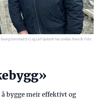
rg Grimstad (t.v.) og Leif Gjelseth har utvikla i fleire år. Foto:
lkebygg»
 å bygge meir effektivt og