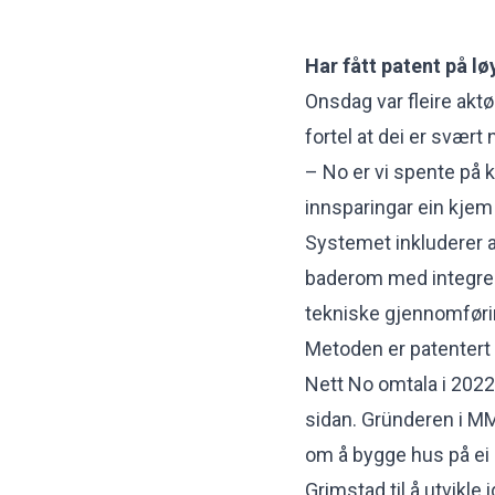
Har fått patent på lø
Onsdag var fleire aktø
fortel at dei er svært
– No er vi spente på k
innsparingar ein kjem f
Systemet inkluderer alt
baderom med integrert
tekniske gjennomføri
Metoden er patentert o
Nett No
omtala i 2022
sidan. Gründeren i MM
om å bygge hus på ei 
Grimstad til å utvikle 