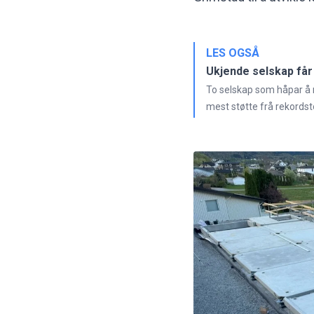
LES OGSÅ
Ukjende selskap får
To selskap som håpar å 
mest støtte frå rekordsto