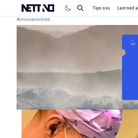
Tips oss
Last ned 
Annonsørinnhold
Link for annonse