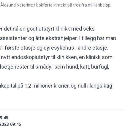
 Ålesund-veterinær bokførte inntekt på tresifra millionbeløp.
 det nå en godt utstyrt klinikk med seks
kassistenter og åtte ekstrahjelper. I tillegg har man
kk i første etasje og dyresykehus i andre etasje.
 nytt endoskopiutstyr til klinikken, en klinikk som
elsetjenester til smådyr som hund, katt, burfugl,
pital på 1,2 millioner kroner, og null i langsiktig
9:45
2023 09:45