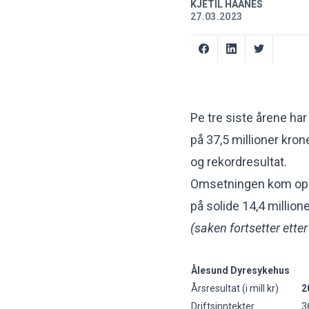
KJETIL HAANES
27.03.2023
Pe tre siste årene ha
på 37,5 millioner kro
og rekordresultat.
Omsetningen kom opp i
på solide 14,4 millione
(saken fortsetter etter
Ålesund Dyresykehus
Årsresultat (i mill kr)
2
Driftsinntekter
3