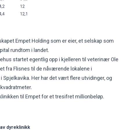
4,2
12
4,4
12,1
skapet Empet Holding som er eier, et selskap som
ital rundtom i landet.
us startet egentlig opp i kjelleren til veterinær Ole
tet fra Flisnes til de nåværende lokalene i
 Spjelkavika. Her har det vært flere utvidinger, og
0 kvadratmeter.
linikken til Empet for et tresifret millionbeløp.
 av dyreklinikk