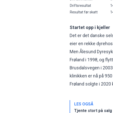
Driftsresultat
1
Resultat før skatt
1
Startet opp i kjeller
Det er det danske sel
eier en rekke dyrehosp
Men Ålesund Dyresykeh
Frøland i 1998, og flyt
Brusdalsvegen i 2003 i
klinikken er nå på 95
Frøland solgte i 2020 k
LES OGSÅ
Tjente stort på salg