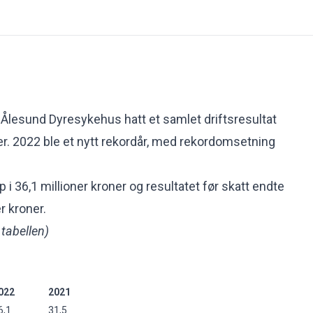
r Ålesund Dyresykehus hatt et samlet driftsresultat
ner. 2022 ble et nytt rekordår, med rekordomsetning
 36,1 millioner kroner og resultatet før skatt endte
r kroner.
 tabellen)
022
2021
6,1
31,5