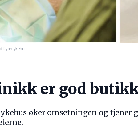
nd Dyresykehus
inikk er god butik
ykehus øker omsetningen og tjener go
eierne.