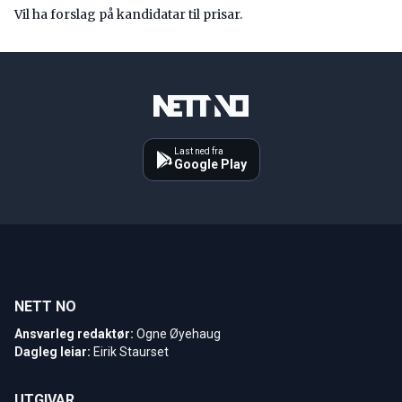
Vil ha forslag på kandidatar til prisar.
Last ned fra
Google Play
NETT NO
Ansvarleg redaktør:
Ogne Øyehaug
Dagleg leiar:
Eirik Staurset
UTGIVAR