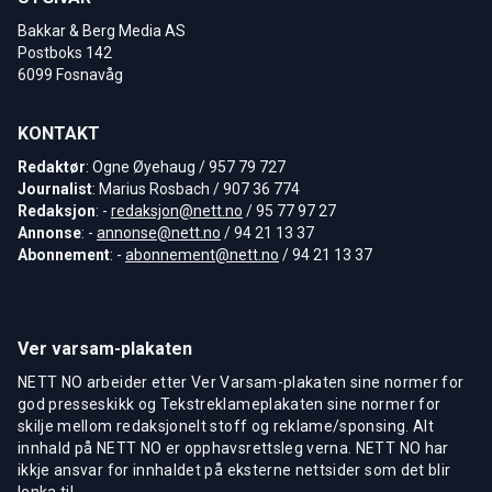
Bakkar & Berg Media AS
Postboks 142
6099 Fosnavåg
KONTAKT
Redaktør
: Ogne Øyehaug / 957 79 727
Journalist
: Marius Rosbach / 907 36 774
Redaksjon
: -
redaksjon@nett.no
/ 95 77 97 27
Annonse
: -
annonse@nett.no
/ 94 21 13 37
Abonnement
: -
abonnement@nett.no
/ 94 21 13 37
Ver varsam-plakaten
NETT NO arbeider etter Ver Varsam-plakaten sine normer for
god presseskikk og Tekstreklameplakaten sine normer for
skilje mellom redaksjonelt stoff og reklame/sponsing. Alt
innhald på NETT NO er opphavsrettsleg verna. NETT NO har
ikkje ansvar for innhaldet på eksterne nettsider som det blir
lenka til.