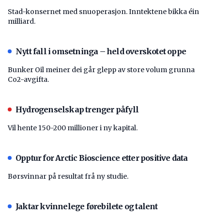
Stad-konsernet med snuoperasjon. Inntektene bikka éin
milliard.
Nytt fall i omsetninga – held overskotet oppe
Bunker Oil meiner dei går glepp av store volum grunna
Co2-avgifta.
Hydrogenselskap trenger påfyll
Vil hente 150-200 millioner i ny kapital.
Opptur for Arctic Bioscience etter positive data
Børsvinnar på resultat frå ny studie.
Jaktar kvinnelege førebilete og talent