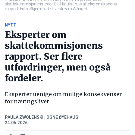
skattekommisjonens leder, Eigil Knutsen, skattekommisjonens
rapport. Foto: Skjermbilde Livestream Altinget.
NYTT
Eksperter om
skattekommisjonens
rapport. Ser flere
utfordringer, men også
fordeler.
Eksperter uenige om mulige konsekvenser
for næringslivet.
PAULA ZWOLENSKI
,
OGNE ØYEHAUG
24.06.2026