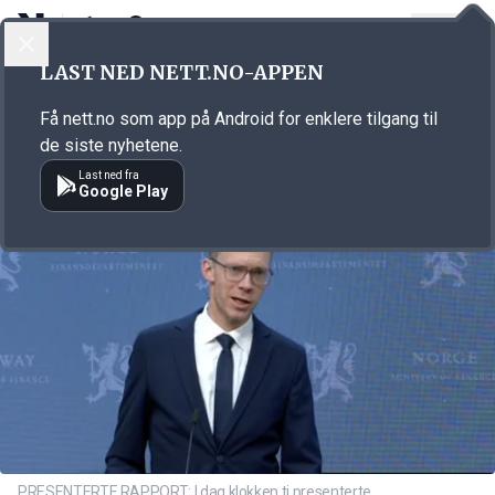
LOGG INN
MENY
Annonsørinnhold
LAST NED NETT.NO-APPEN
Link for annonse
Få nett.no som app på Android for enklere tilgang til
de siste nyhetene.
Last ned fra
Google Play
PRESENTERTE RAPPORT: I dag klokken ti presenterte