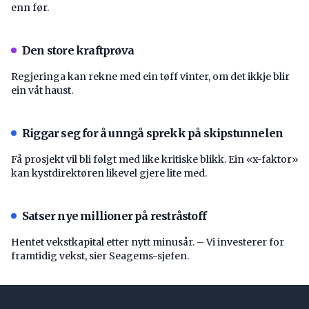
enn før.
Den store kraftprøva
Regjeringa kan rekne med ein tøff vinter, om det ikkje blir
ein våt haust.
Riggar seg for å unngå sprekk på skipstunnelen
Få prosjekt vil bli følgt med like kritiske blikk. Ein «x-faktor»
kan kystdirektøren likevel gjere lite med.
Satser nye millioner på restråstoff
Hentet vekstkapital etter nytt minusår. – Vi investerer for
framtidig vekst, sier Seagems-sjefen.