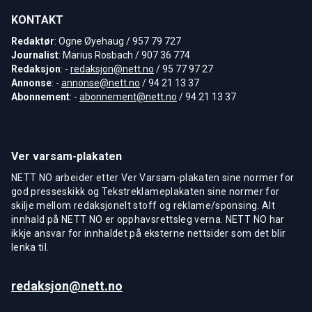
KONTAKT
Redaktør
: Ogne Øyehaug / 957 79 727
Journalist
: Marius Rosbach / 907 36 774
Redaksjon
: -
redaksjon@nett.no
/ 95 77 97 27
Annonse
: -
annonse@nett.no
/ 94 21 13 37
Abonnement
: -
abonnement@nett.no
/ 94 21 13 37
Ver varsam-plakaten
NETT NO arbeider etter Ver Varsam-plakaten sine normer for
god presseskikk og Tekstreklameplakaten sine normer for
skilje mellom redaksjonelt stoff og reklame/sponsing. Alt
innhald på NETT NO er opphavsrettsleg verna. NETT NO har
ikkje ansvar for innhaldet på eksterne nettsider som det blir
lenka til.
redaksjon@nett.no