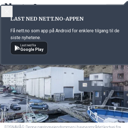
LOGG INN
MENY
Annonsørinnhold
LAST NED NETT.NO-APPEN
Link for annonse
Få nett.no som app på Android for enklere tilgang til de
siste nyhetene.
Last ned fra
Google Play
FOSNAVÅG: Denne næringseiendommen i havneområdet kortvei fra