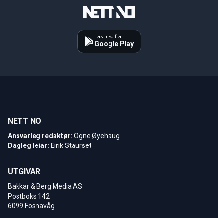
Last ned fra
Google Play
NETT NO
Ansvarleg redaktør:
Ogne Øyehaug
Dagleg leiar:
Eirik Staurset
UTGIVAR
Bakkar & Berg Media AS
Postboks 142
6099 Fosnavåg